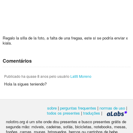
Regalo la silla de la foto, a falta de una fregaa, este si se podría enviar x
kiala.
Comentários
Publicado
ha quase 8 anos
pelo usuário
Latiti Moreno
Hola la sigues teniendo?
sobre
|
perguntas frequentes
|
normas de uso
|
todos os presentes
|
traduções
|
nolotiro.org é um site onde dou presentes e busco presentes grátis de
segunda mão: móveis, cadeiras, sofás, bicicletas, notebooks, mesas,
fogões, camas, roupas, brinquedos, berços ou carrinhos de bebe,