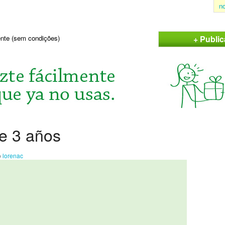
n
+ Publi
sente (sem condições)
e 3 años
o
lorenac