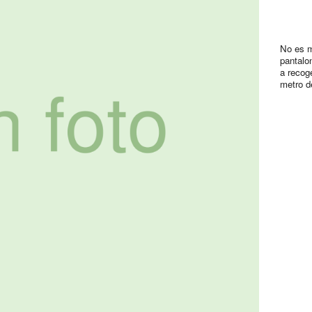
No es m
pantalo
a recog
metro d