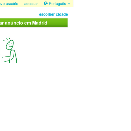
ovo usuário
acessar
Português
escolher cidade
car anúncio em Madrid