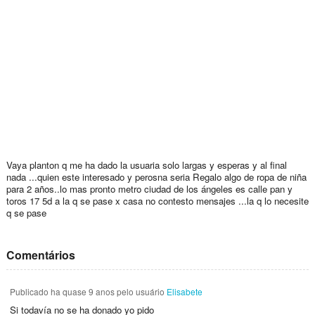
Vaya planton q me ha dado la usuaria solo largas y esperas y al final
nada ...quien este interesado y perosna seria Regalo algo de ropa de niña
para 2 años..lo mas pronto metro ciudad de los ángeles es calle pan y
toros 17 5d a la q se pase x casa no contesto mensajes ...la q lo necesite
q se pase
Comentários
Publicado
ha quase 9 anos
pelo usuário
Elisabete
Si todavía no se ha donado yo pido