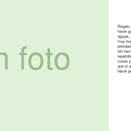
Regalo 
hacer ga
agujas, 
muy bue
prendas
ido hac
repetid
cosas p
que si 
hacer p