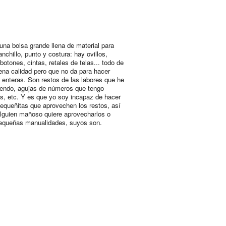
una bolsa grande llena de material para
nchillo, punto y costura: hay ovillos,
botones, cintas, retales de telas... todo de
na calidad pero que no da para hacer
 enteras. Son restos de las labores que he
iendo, agujas de números que tengo
os, etc. Y es que yo soy incapaz de hacer
equeñitas que aprovechen los restos, así
alguien mañoso quiere aprovecharlos o
equeñas manualidades, suyos son.