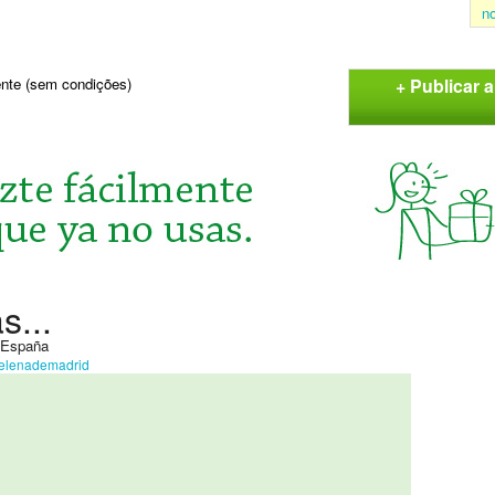
n
+ Publicar 
sente (sem condições)
s...
, España
elenademadrid