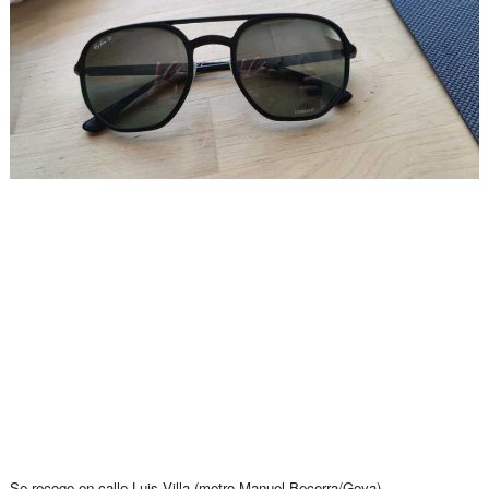
Se recoge en calle Luis Villa (metro Manuel Becerra/Goya).