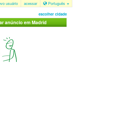
ovo usuário
acessar
Português
escolher cidade
car anúncio em Madrid