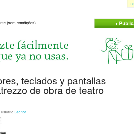
n
+ Publi
sente (sem condições)
s, teclados y pantallas
atrezzo de obra de teatro
 usuário
Leonor