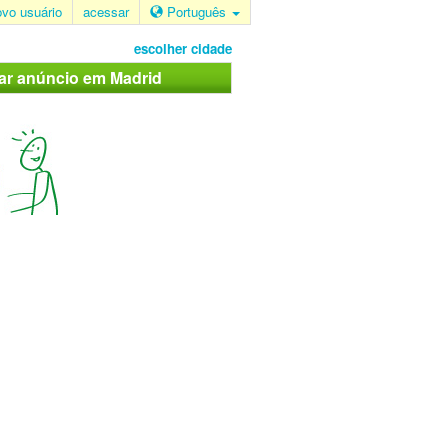
ovo usuário
acessar
Português
escolher cidade
car anúncio em Madrid