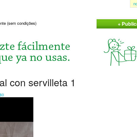
n
+ Publi
sente (sem condições)
al con servilleta 1
80