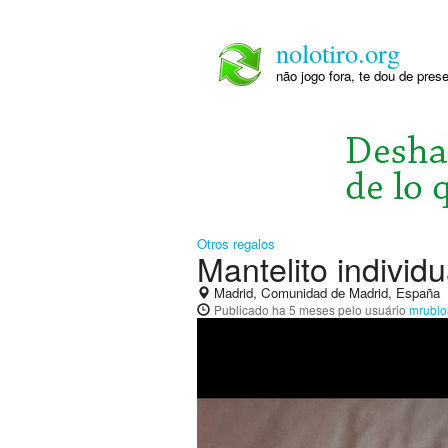
nolotiro.org
não jogo fora, te dou de pre
Otros regalos
Mantelito individu
Madrid, Comunidad de Madrid, España
Publicado
ha 5 meses
pelo usuário
mrubio