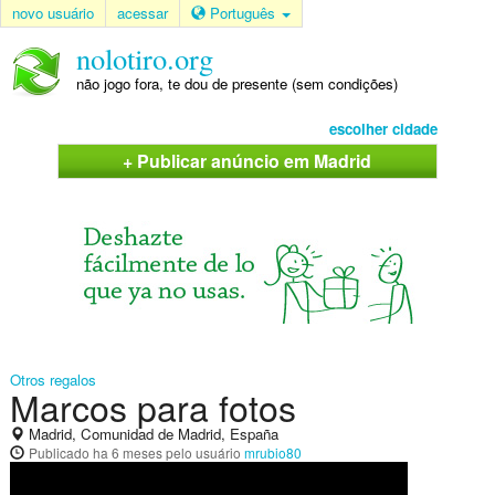
novo usuário
acessar
Português
nolotiro.org
não jogo fora, te dou de presente (sem condições)
escolher cidade
+ Publicar anúncio em Madrid
Otros regalos
Marcos para fotos
Madrid, Comunidad de Madrid, España
Publicado
ha 6 meses
pelo usuário
mrubio80