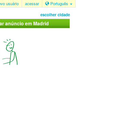
ovo usuário
acessar
Português
escolher cidade
car anúncio em Madrid