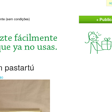
n
+ Publi
sente (sem condições)
 pastartú
80