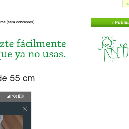
n
+ Publi
sente (sem condições)
 de 55 cm