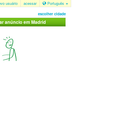
ovo usuário
acessar
Português
escolher cidade
car anúncio em Madrid