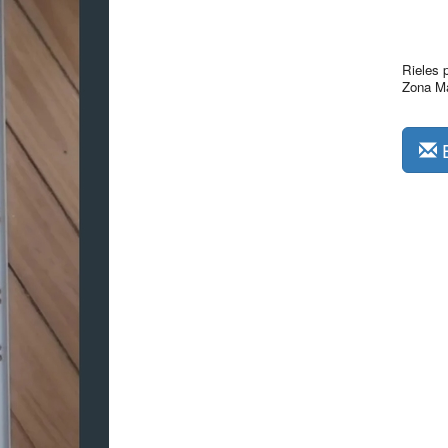
Rieles 
Zona M
E