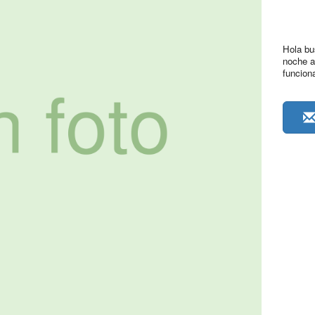
Hola bu
noche a
funciona