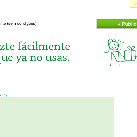
n
+ Publi
sente (sem condições)
txusy