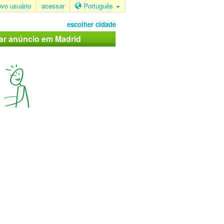
ovo usuário
acessar
Português
escolher cidade
car anúncio em Madrid