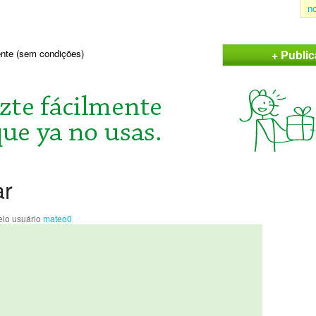
n
+ Publi
sente (sem condições)
ar
lo usuário
mateo0