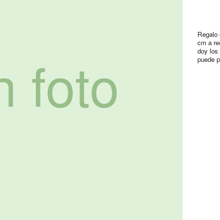
Regalo 
cm a re
doy los 
puede p