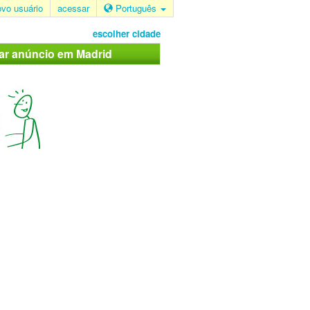
ovo usuário
acessar
Português
escolher cidade
car anúncio em Madrid