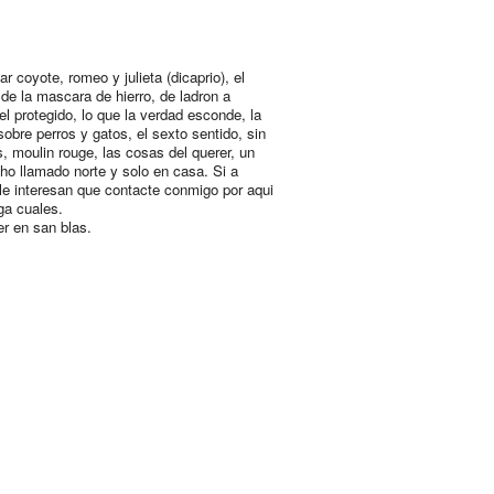
r coyote, romeo y julieta (dicaprio), el
de la mascara de hierro, de ladron a
 el protegido, lo que la verdad esconde, la
sobre perros y gatos, el sexto sentido, sin
s, moulin rouge, las cosas del querer, un
o llamado norte y solo en casa. Si a
 le interesan que contacte conmigo por aqui
ga cuales.
er en san blas.