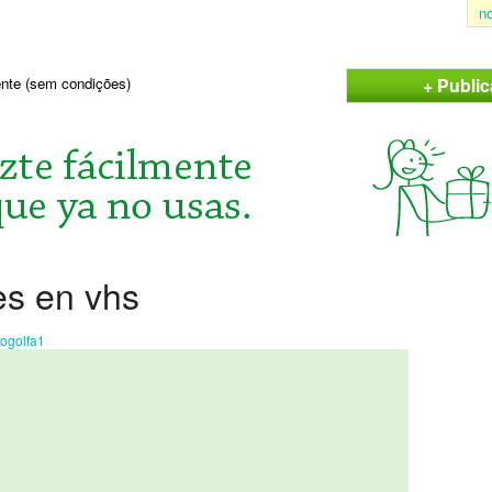
n
+ Publi
sente (sem condições)
les en vhs
rogolfa1