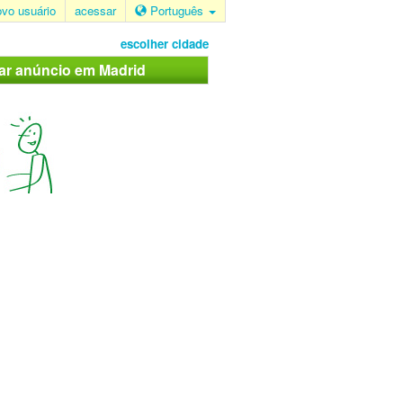
ovo usuário
acessar
Português
escolher cidade
car anúncio em Madrid