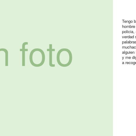
Tengo ba
hombre 
policia,
verdad 
palabra
muchach
alguien
y me di
a recog