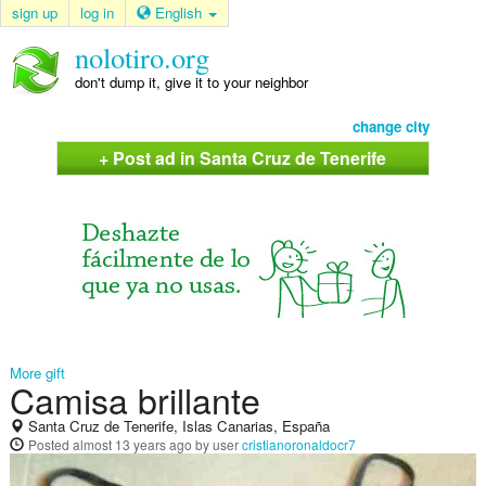
sign up
log in
English
nolotiro.org
don't dump it, give it to your neighbor
change city
+ Post ad in Santa Cruz de Tenerife
More gift
Camisa brillante
Santa Cruz de Tenerife, Islas Canarias, España
Posted
almost 13 years ago
by user
cristianoronaldocr7