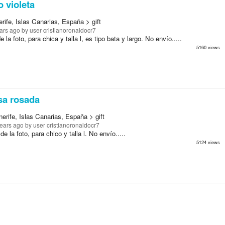
 violeta
rife, Islas Canarias, España > gift
ars ago
by user cristianoronaldocr7
 la foto, para chica y talla l, es tipo bata y largo. No envío.....
5160 views
a rosada
erife, Islas Canarias, España > gift
years ago
by user cristianoronaldocr7
e la foto, para chico y talla l. No envío.....
5124 views