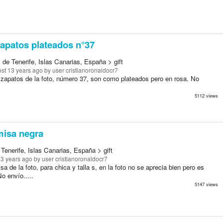
apatos plateados n°37
de Tenerife, Islas Canarias, España > gift
st 13 years ago
by user cristianoronaldocr7
 zapatos de la foto, número 37, son como plateados pero en rosa. No
5112 views
isa negra
Tenerife, Islas Canarias, España > gift
13 years ago
by user cristianoronaldocr7
a de la foto, para chica y talla s, en la foto no se aprecia bien pero es
o envío.....
5147 views