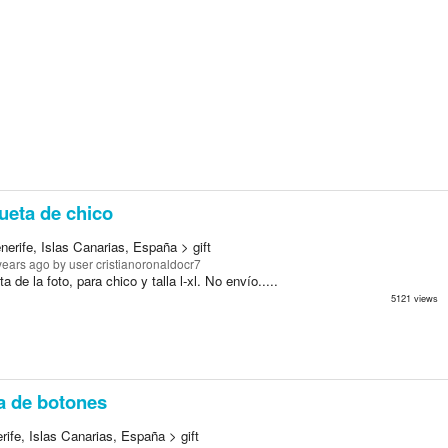
eta de chico
erife, Islas Canarias, España > gift
years ago
by user cristianoronaldocr7
 de la foto, para chico y talla l-xl. No envío.....
5121 views
 de botones
ife, Islas Canarias, España > gift