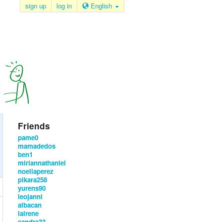
sign up
log in
English
Friends
pame0
mamadedos
ben1
miriannathaniel
noeliaperez
pikara258
yurens90
leojanni
albacan
lairene
sandra33