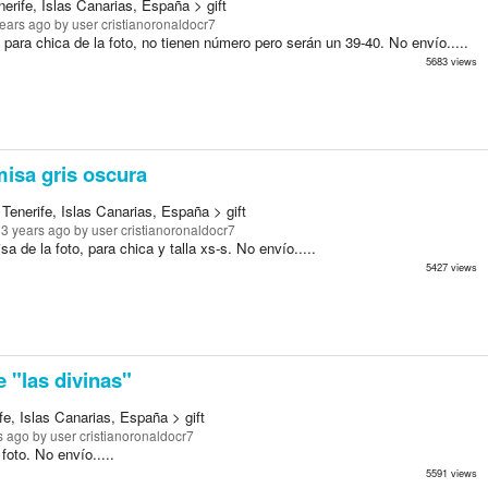
erife, Islas Canarias, España > gift
years ago
by user cristianoronaldocr7
 para chica de la foto, no tienen número pero serán un 39-40. No envío.....
5683 views
isa gris oscura
Tenerife, Islas Canarias, España > gift
13 years ago
by user cristianoronaldocr7
a de la foto, para chica y talla xs-s. No envío.....
5427 views
 "las divinas"
e, Islas Canarias, España > gift
s ago
by user cristianoronaldocr7
foto. No envío.....
5591 views