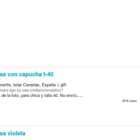
a con capucha t-40
nerife, Islas Canarias, España > gift
years ago
by user cristianoronaldocr7
de la foto, para chica y talla 40. No envío.....
5218 views
a violeta