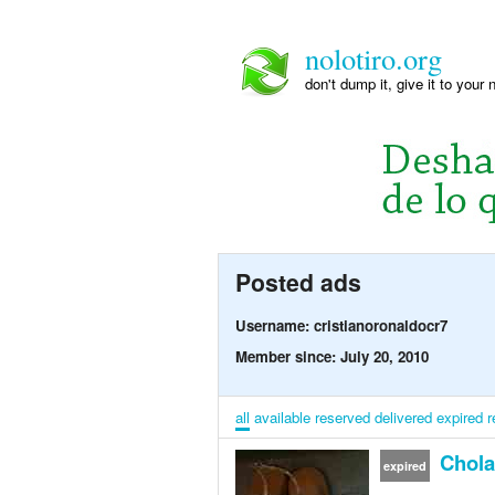
nolotiro.org
don't dump it, give it to your 
Posted ads
Username: cristianoronaldocr7
Member since: July 20, 2010
all
available
reserved
delivered
expired
r
Chola
expired