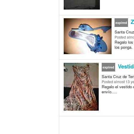
Z
expired
Santa Cruz 
Posted
almo
Regalo los
los ponga. 
Vestid
expired
Santa Cruz de Tene
Posted
almost 13 y
Regalo el vestido 
envío.....