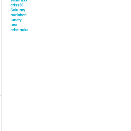
criss30
Sakuray
nuriaben
lunaty
una
cristinuka