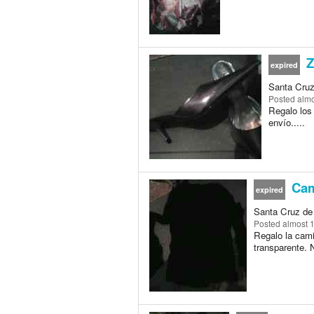
Z
expired
Santa Cruz 
Posted
almo
Regalo los
envío.....
Cam
expired
Santa Cruz de 
Posted
almost 
Regalo la camis
transparente. N