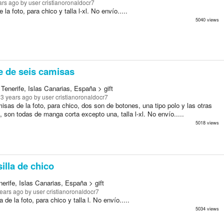
ars ago
by user cristianoronaldocr7
la foto, para chico y talla l-xl. No envío.....
5040 views
e de seis camisas
Tenerife, Islas Canarias, España > gift
13 years ago
by user cristianoronaldocr7
isas de la foto, para chico, dos son de botones, una tipo polo y las otras
, son todas de manga corta excepto una, talla l-xl. No envío.....
5018 views
lla de chico
erife, Islas Canarias, España > gift
years ago
by user cristianoronaldocr7
 de la foto, para chico y talla l. No envío.....
5034 views