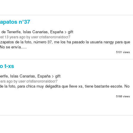
apatos n°37
de Tenerife, Islas Canarias, España > gift
st 13 years ago
by user cristianoronaldocr7
 zapatos de la foto, número 37, me los ha pasado la usuaria nangy para que
No se envía.....
5101 views
o t-xs
rife, Islas Canarias, España > gift
ears ago
by user cristianoronaldocr7
de la foto, para chica muy delgadita que lleve xs, tiene bastante escote. No
5168 views