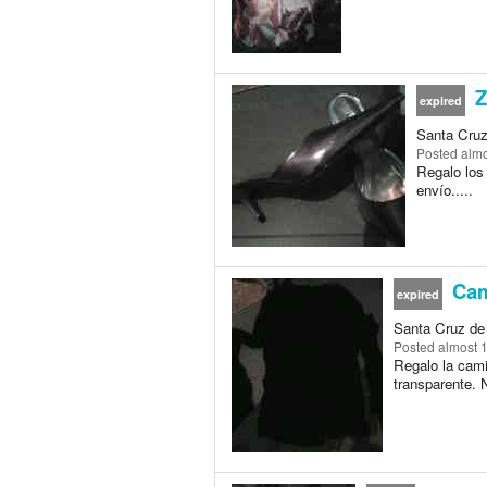
Z
expired
Santa Cruz
Posted
almo
Regalo los
envío.....
Cam
expired
Santa Cruz de 
Posted
almost 
Regalo la camis
transparente. N