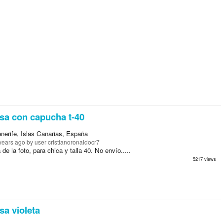
a con capucha t-40
nerife, Islas Canarias, España
years ago
by user cristianoronaldocr7
de la foto, para chica y talla 40. No envío.....
5217 views
a violeta