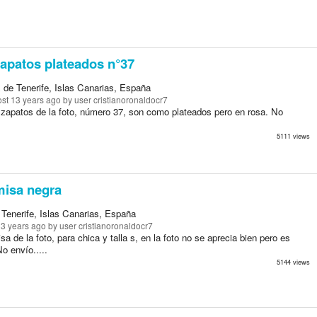
apatos plateados n°37
 de Tenerife, Islas Canarias, España
st 13 years ago
by user cristianoronaldocr7
 zapatos de la foto, número 37, son como plateados pero en rosa. No
5111 views
isa negra
Tenerife, Islas Canarias, España
13 years ago
by user cristianoronaldocr7
a de la foto, para chica y talla s, en la foto no se aprecia bien pero es
o envío.....
5144 views