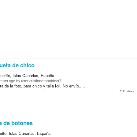
eta de chico
nerife, Islas Canarias, España
years ago
by user cristianoronaldocr7
 de la foto, para chico y talla l-xl. No envío.....
5121 views
 de botones
rife, Islas Canarias, España