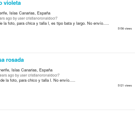
 violeta
rife, Islas Canarias, España
ars ago
by user cristianoronaldocr7
 la foto, para chica y talla l, es tipo bata y largo. No envío.....
5156 views
a rosada
erife, Islas Canarias, España
years ago
by user cristianoronaldocr7
e la foto, para chico y talla l. No envío.....
5121 views