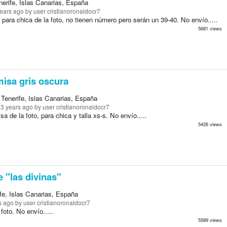
erife, Islas Canarias, España
years ago
by user cristianoronaldocr7
 para chica de la foto, no tienen número pero serán un 39-40. No envío.....
5681 views
isa gris oscura
Tenerife, Islas Canarias, España
13 years ago
by user cristianoronaldocr7
a de la foto, para chica y talla xs-s. No envío.....
5426 views
 "las divinas"
fe, Islas Canarias, España
s ago
by user cristianoronaldocr7
foto. No envío.....
5589 views