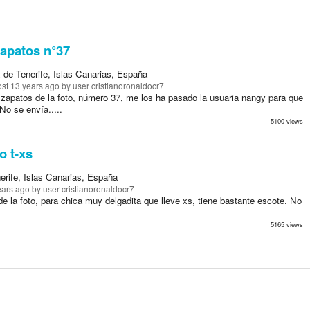
apatos n°37
 de Tenerife, Islas Canarias, España
st 13 years ago
by user cristianoronaldocr7
 zapatos de la foto, número 37, me los ha pasado la usuaria nangy para que
No se envía.....
5100 views
o t-xs
erife, Islas Canarias, España
ears ago
by user cristianoronaldocr7
de la foto, para chica muy delgadita que lleve xs, tiene bastante escote. No
5165 views