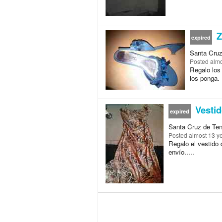
Z
expired
Santa Cruz
Posted
almo
Regalo los
los ponga. 
Vestid
expired
Santa Cruz de Ten
Posted
almost 13 y
Regalo el vestido 
envío.....