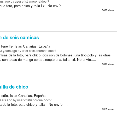
ars ago
by user cristianoronaldocr7
la foto, para chico y talla l-xl. No envío.....
5037 views
e de seis camisas
Tenerife, Islas Canarias, España
13 years ago
by user cristianoronaldocr7
isas de la foto, para chico, dos son de botones, una tipo polo y las otras
, son todas de manga corta excepto una, talla l-xl. No envío.....
5016 views
lla de chico
erife, Islas Canarias, España
years ago
by user cristianoronaldocr7
 de la foto, para chico y talla l. No envío.....
5031 views