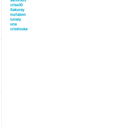
criss30
Sakuray
nuriaben
lunaty
una
cristinuka