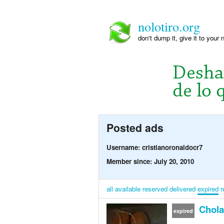
nolotiro.org
don't dump it, give it to your 
Posted ads
Username: cristianoronaldocr7
Member since: July 20, 2010
all
available
reserved
delivered
expired
r
Chola
expired