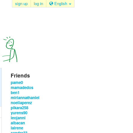
sign up
log in
English
Friends
pame0
mamadedos
ben1
miriannathaniel
noeliaperez
pikara258
yurens90
leojanni
albacan
lairene
sandra33