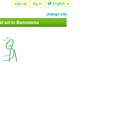
sign up
log in
English
change city
st ad in Barcelona