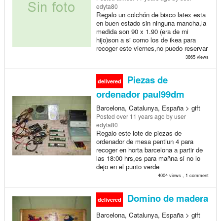
edyta80
Regalo un colchón de bisco latex esta
en buen estado sin ninguna mancha,la
medida son 90 x 1.90 (era de mi
hijo)son a si como los de ikea para
recoger este viernes,no puedo reservar
3865 views
Piezas de
delivered
ordenador paul99dm
Barcelona, Catalunya, España > gift
Posted
over 11 years ago
by user
edyta80
Regalo este lote de piezas de
ordenador de mesa pentiun 4 para
recoger en horta barcelona a partir de
las 18:00 hrs,es para mañna si no lo
dejo en el punto verde
4004 views , 1 comment
Domino de madera
delivered
Barcelona, Catalunya, España > gift