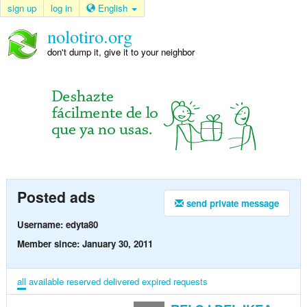
sign up
log in
English
nolotiro.org
don't dump it, give it to your neighbor
Posted ads
send private message
Username: edyta80
Member since: January 30, 2011
all
available
reserved
delivered
expired
requests