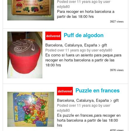
Posted
over 11 years ago
by user
edyta80
Para recoger en horta barcelona a
partir de las 18:00 hrs
3927 views
Puff de algodon
delivered
Barcelona, Catalunya, España > gift
Posted
over 11 years ago
by user edyta80
Es como si fuera un asiento para peque,para
recoger en horta barcelona a partir de las
18:00 hrs
3976 views
Puzzle en frances
delivered
Barcelona, Catalunya, España > gift
Posted
over 11 years ago
by user
edyta80
Es puzzle en frances,para recoger en
horta barcelona a partir de las 18:00
hrs
4030 views