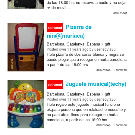
de las 18:00 hrs no reservo a nadie y no dejar
nº de movil...
3658 views
Pizarra de
delivered
niñ@(mariaca)
Barcelona, Catalunya, España > gift
Posted
over 11 years ago
by user edyta80
Hola pizarra de dos caras blanca y negra se
puede plegar ,para recoger en horta barcelona
a partir de las 18:00 hrs
3653 views , 1 comment
Juguete musical(techy)
delivered
Barcelona, Catalunya, España > gift
Posted
over 11 years ago
by user edyta80
Hola regalo este juguete musical funciona
ok,para persona que en relaidad lo necesite y
no para otros fines para recoger en horta
barcelona, a partir de las 18:00 hrs
3660 views , 1 comment