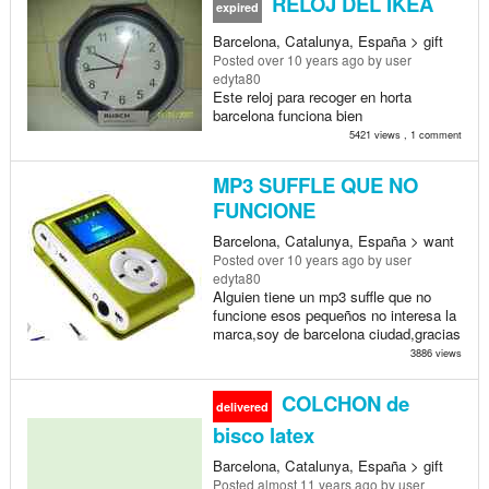
RELOJ DEL IKEA
expired
Barcelona, Catalunya, España > gift
Posted
over 10 years ago
by user
edyta80
Este reloj para recoger en horta
barcelona funciona bien
5421 views , 1 comment
MP3 SUFFLE QUE NO
FUNCIONE
Barcelona, Catalunya, España > want
Posted
over 10 years ago
by user
edyta80
Alguien tiene un mp3 suffle que no
funcione esos pequeños no interesa la
marca,soy de barcelona ciudad,gracias
3886 views
COLCHON de
delivered
bisco latex
Barcelona, Catalunya, España > gift
Posted
almost 11 years ago
by user