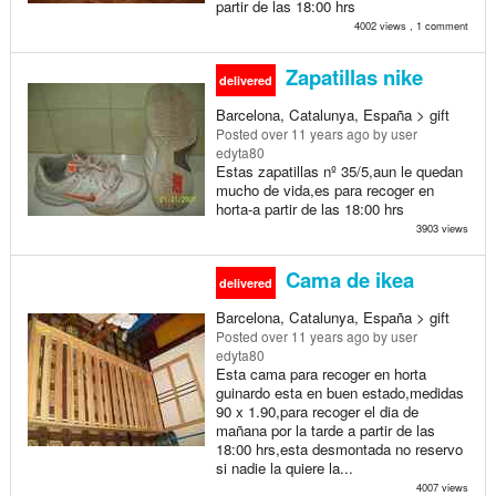
partir de las 18:00 hrs
4002 views , 1 comment
Zapatillas nike
delivered
Barcelona, Catalunya, España > gift
Posted
over 11 years ago
by user
edyta80
Estas zapatillas nº 35/5,aun le quedan
mucho de vida,es para recoger en
horta-a partir de las 18:00 hrs
3903 views
Cama de ikea
delivered
Barcelona, Catalunya, España > gift
Posted
over 11 years ago
by user
edyta80
Esta cama para recoger en horta
guinardo esta en buen estado,medidas
90 x 1.90,para recoger el dia de
mañana por la tarde a partir de las
18:00 hrs,esta desmontada no reservo
si nadie la quiere la...
4007 views