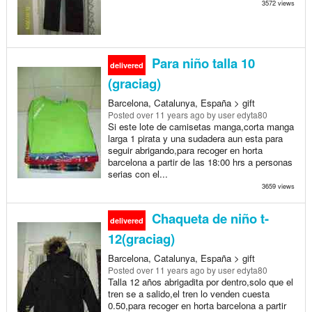
3572 views
Para niño talla 10
delivered
(graciag)
Barcelona, Catalunya, España > gift
Posted
over 11 years ago
by user edyta80
Si este lote de camisetas manga,corta manga
larga 1 pirata y una sudadera aun esta para
seguir abrigando,para recoger en horta
barcelona a partir de las 18:00 hrs a personas
serias con el...
3659 views
Chaqueta de niño t-
delivered
12(graciag)
Barcelona, Catalunya, España > gift
Posted
over 11 years ago
by user edyta80
Talla 12 años abrigadita por dentro,solo que el
tren se a salido,el tren lo venden cuesta
0.50,para recoger en horta barcelona a partir