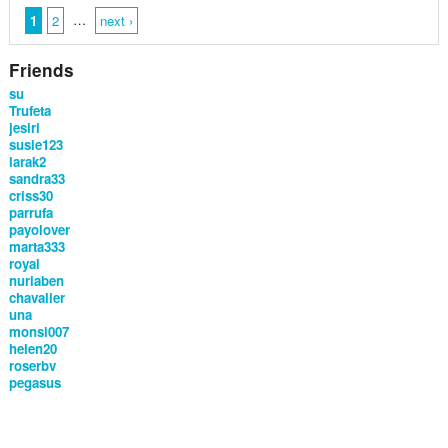
…
1
2
next ›
Friends
su
Trufeta
jesiri
susie123
larak2
sandra33
criss30
parrufa
payolover
marta333
royal
nuriaben
chavalier
una
monsi007
helen20
roserbv
pegasus