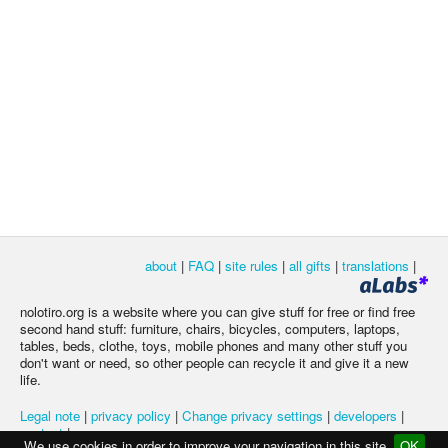
about
|
FAQ
|
site rules
|
all gifts
|
translations
|
nolotiro.org is a website where you can give stuff for free or find free
second hand stuff: furniture, chairs, bicycles, computers, laptops,
tables, beds, clothe, toys, mobile phones and many other stuff you
don't want or need, so other people can recycle it and give it a new
life.
Legal note
|
privacy policy
|
Change privacy settings
|
developers
|
contact
|
We use cookies in order to improve your navigation in this site
OK