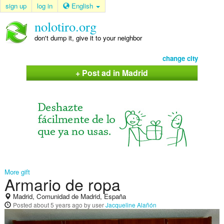
sign up
log in
English
nolotiro.org
don't dump it, give it to your neighbor
change city
+ Post ad in Madrid
More gift
Armario de ropa
Madrid, Comunidad de Madrid, España
Posted
about 5 years ago
by user
Jacqueline Alañón