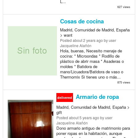
L...
627 views
Cosas de cocina
Madrid, Comunidad de Madrid, España
> want
Posted
about 2 years ago
by user
Jacqueline Alañón
Hola, buenas, Necesito menaje de
cocina: * Microondas * Rodillo de
plástico de abrir masa * Asaderas o
moldes * Batidora de
mano/Licuadora/Batidora de vaso o
Thermomix Si tienes uno o más...
875 views
Armario de ropa
delivered
Madrid, Comunidad de Madrid, España >
gift
Posted
about 5 years ago
by user
Jacqueline Alañón
Dono armario antiguo de matrimonio para
poner ropas en la habitación, aunque