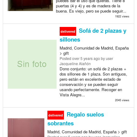
puedes dar el uso que quieras. Tiene 8
puertas (4 y 4) y es de madera de la
buena. Es viejo, pero se puede seguir...
1922 views
Sofá de 2 plazas y
delivered
sillones
Madrid, Comunidad de Madrid, España
> gift
Posted
over 5 years ago
by user
Jacqueline Alañón
Dono conjunto: un sofá de 2 plazas +
dos sillones de 1 plaza. Son antiguos,
pero están en excelente estado de
conservación y se pueden seguir
usando perfectamente. Recoger en
Vista Alegre...
2045 views
Regalo suelos
delivered
sobrantes
Madrid, Comunidad de Madrid, España > gift
Posted
over 5 years ago
by user Jacqueline