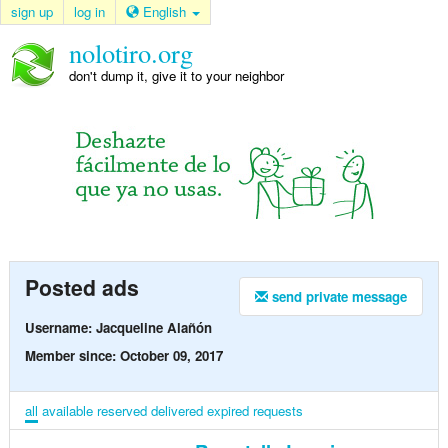
sign up
log in
English
nolotiro.org
don't dump it, give it to your neighbor
Posted ads
send private message
Username: Jacqueline Alañón
Member since: October 09, 2017
all
available
reserved
delivered
expired
requests