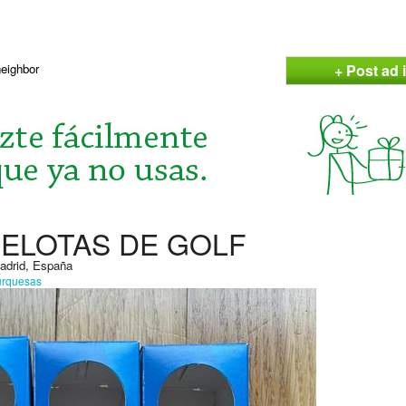
+ Post ad i
neighbor
PELOTAS DE GOLF
Madrid, España
urquesas