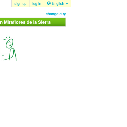
sign up
log in
English
change city
n Miraflores de la Sierra