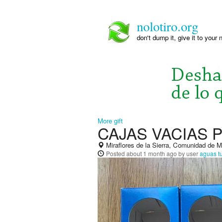
nolotiro.org
don't dump it, give it to your 
More gift
CAJAS VACIAS 
Miraflores de la Sierra, Comunidad de 
Posted
about 1 month ago
by user
aguas t