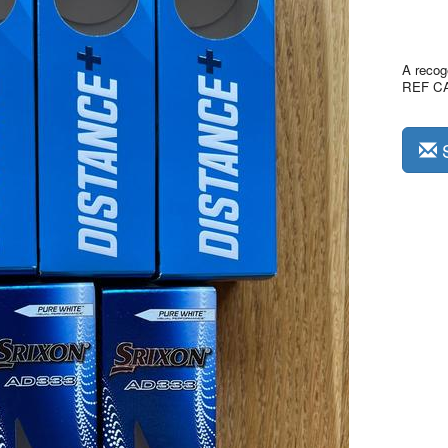
A recoge
REF C
S