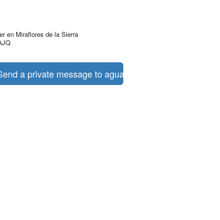
r en Miraflores de la Sierra
AJQ
end a private message to aguas turquesas