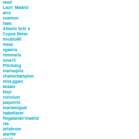
eeed
Lauri_Madrid
alco
noemon
isatc
Alberto bcfz s
Copos Nieve
mrubio80
inesz
vgserra
remmaria
luna15
Pilichang
marisoplis
chariechampion
mila.ggarc
bessie
Neyi
rocioluct
paquirrin
mariamiguel
isabellacer
Regalando*madrid
rsa
jellybrum
alarifer