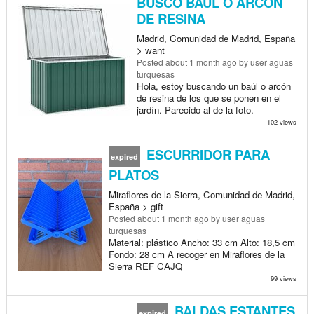
BUSCO BAUL O ARCON
DE RESINA
Madrid, Comunidad de Madrid, España
> want
Posted
about 1 month ago
by user aguas
turquesas
Hola, estoy buscando un baúl o arcón
de resina de los que se ponen en el
jardín. Parecido al de la foto.
102 views
ESCURRIDOR PARA
expired
PLATOS
Miraflores de la Sierra, Comunidad de Madrid,
España > gift
Posted
about 1 month ago
by user aguas
turquesas
Material: plástico Ancho: 33 cm Alto: 18,5 cm
Fondo: 28 cm A recoger en Miraflores de la
Sierra REF CAJQ
99 views
BALDAS ESTANTES
expired