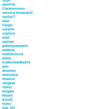
njrg8
saulfrills
Clarammoreno
veronica fernandez0
cecilia77
ssue
Fangio
oscarito
cosmica
anjel
vaninka
gatanegramadrid
anatecla
freddytroncos
davey
EvaNortedeMadrid
jeen
abuelaza
ambrosius
theaxion
Jangada
Yubiry
teregalo
Nayara
AnneD
tromo
Ivan_IIIV