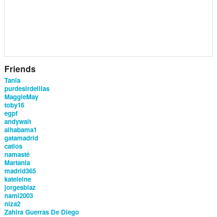
Friends
Tania
purdesirdelilas
MaggieMay
toby16
egpf
andywait
alhabama1
gatamadrid
catlos
namasté
Martania
madrid365
kateleine
jorgesblaz
nami2003
niza2
Zahira Guerras De Diego