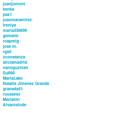
juanjomont
kenka
paz1
juanmaramirez
Ireniya
maria336699
gemaim
roapmig
jose m.
rgs0
oconstanza
aliciamadrid
nanoguzman
Su666
MariaLake
Natalia Jimenez Grande
granada51
roussesv
Merialmi
Alvarosinde