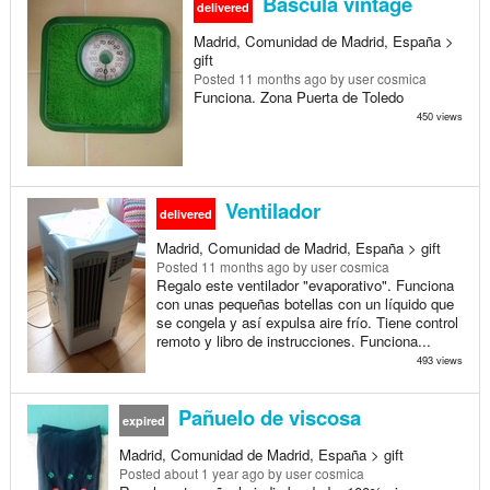
Báscula vintage
delivered
Madrid, Comunidad de Madrid, España >
gift
Posted
11 months ago
by user cosmica
Funciona. Zona Puerta de Toledo
450 views
Ventilador
delivered
Madrid, Comunidad de Madrid, España > gift
Posted
11 months ago
by user cosmica
Regalo este ventilador "evaporativo". Funciona
con unas pequeñas botellas con un líquido que
se congela y así expulsa aire frío. Tiene control
remoto y libro de instrucciones. Funciona...
493 views
Pañuelo de viscosa
expired
Madrid, Comunidad de Madrid, España > gift
Posted
about 1 year ago
by user cosmica