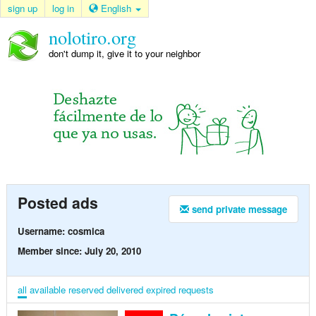
sign up
log in
English
nolotiro.org
don't dump it, give it to your neighbor
Posted ads
send private message
Username: cosmica
Member since: July 20, 2010
all
available
reserved
delivered
expired
requests