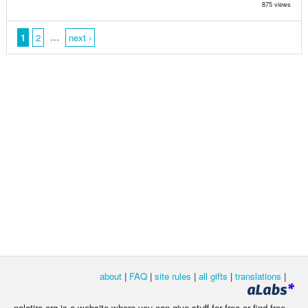
875 views
…
1
2
next ›
about
|
FAQ
|
site rules
|
all gifts
|
translations
|
nolotiro.org is a website where you can give stuff for free or find free