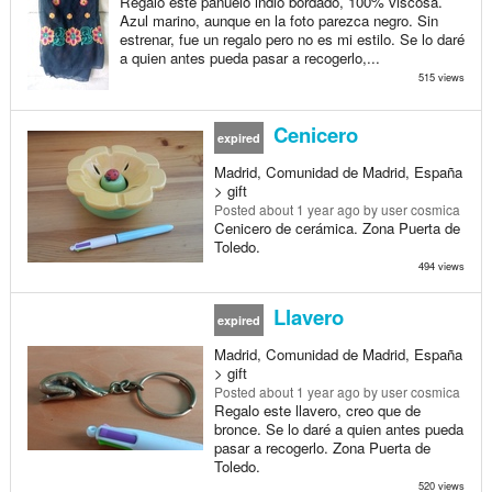
Regalo este pañuelo indio bordado, 100% viscosa.
Azul marino, aunque en la foto parezca negro. Sin
estrenar, fue un regalo pero no es mi estilo. Se lo daré
a quien antes pueda pasar a recogerlo,...
515 views
Cenicero
expired
Madrid, Comunidad de Madrid, España
> gift
Posted
about 1 year ago
by user cosmica
Cenicero de cerámica. Zona Puerta de
Toledo.
494 views
Llavero
expired
Madrid, Comunidad de Madrid, España
> gift
Posted
about 1 year ago
by user cosmica
Regalo este llavero, creo que de
bronce. Se lo daré a quien antes pueda
pasar a recogerlo. Zona Puerta de
Toledo.
520 views