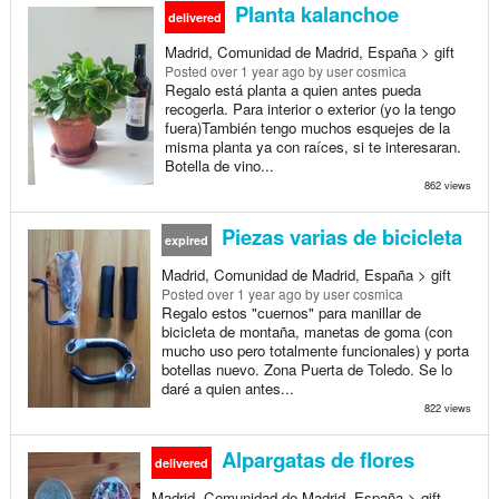
Planta kalanchoe
delivered
Madrid, Comunidad de Madrid, España > gift
Posted
over 1 year ago
by user cosmica
Regalo está planta a quien antes pueda
recogerla. Para interior o exterior (yo la tengo
fuera)También tengo muchos esquejes de la
misma planta ya con raíces, si te interesaran.
Botella de vino...
862 views
Piezas varias de bicicleta
expired
Madrid, Comunidad de Madrid, España > gift
Posted
over 1 year ago
by user cosmica
Regalo estos "cuernos" para manillar de
bicicleta de montaña, manetas de goma (con
mucho uso pero totalmente funcionales) y porta
botellas nuevo. Zona Puerta de Toledo. Se lo
daré a quien antes...
822 views
Alpargatas de flores
delivered
Madrid, Comunidad de Madrid, España > gift