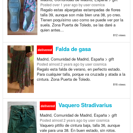
Posted
over 1 year ago
by user cosmica
Regalo estas alpargatas estampadas de flores
talla 39, aunque son más bien una 38, yo creo.
Tienen poquísimo uso como se puede ver por la
suela. Zona Puerta de Toledo, se las daré a
quien antes...
812 views
Falda de gasa
delivered
Madrid, Comunidad de Madrid, España > gift
Posted
almost 2 years ago
by user cosmica
Regalo esta falda de verano, en perfecto estado.
Para cualquier talla, porque va cruzada y atada a la
cintura. Zona Puerta de Toledo.
816 views
Vaquero Stradivarius
delivered
Madrid, Comunidad de Madrid, España > gift
Posted
almost 2 years ago
by user cosmica
Vaquero pitillo de cintura baja, talla 36, aunque
vale para una 38. En buen estado, sin rotos.