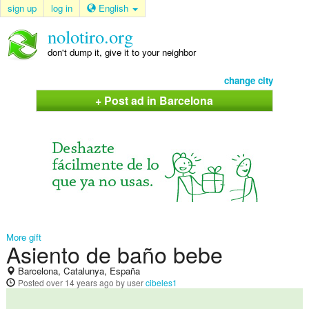
sign up
log in
English
nolotiro.org
don't dump it, give it to your neighbor
change city
+ Post ad in Barcelona
More gift
Asiento de baño bebe
Barcelona, Catalunya, España
Posted
over 14 years ago
by user
cibeles1