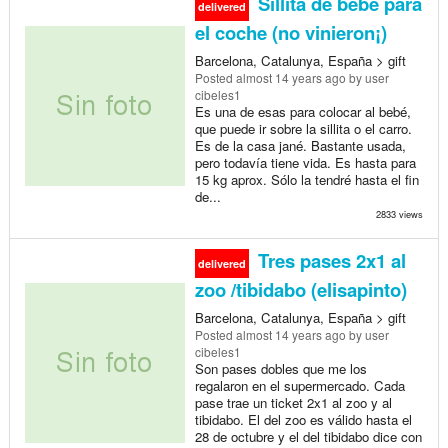
Sillita de bebé para
delivered
el coche (no vinieron¡)
Barcelona, Catalunya, España > gift
Posted
almost 14 years ago
by user
cibeles1
Es una de esas para colocar al bebé,
que puede ir sobre la sillita o el carro.
Es de la casa jané. Bastante usada,
pero todavía tiene vida. Es hasta para
15 kg aprox. Sólo la tendré hasta el fin
de...
2833 views
Tres pases 2x1 al
delivered
zoo /tibidabo (elisapinto)
Barcelona, Catalunya, España > gift
Posted
almost 14 years ago
by user
cibeles1
Son pases dobles que me los
regalaron en el supermercado. Cada
pase trae un ticket 2x1 al zoo y al
tibidabo. El del zoo es válido hasta el
28 de octubre y el del tibidabo dice con