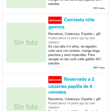
saludos
2910 views
Camiseta niña
delivered
gemma
Barcelona, Catalunya, España > gift
Posted
about 14 years ago
by user
cibeles1
Es una talla 3-4 años, de algodón,
color azul con lunares, manga larga,
preciosa y está impecable. Para
recoger en les corts calle galileo 307,
saludos
2867 views
Reservado a 2
delivered
usuarias papilla de 8
cereales
Barcelona, Catalunya, España > gift
Posted
about 14 years ago
by user
cibeles1