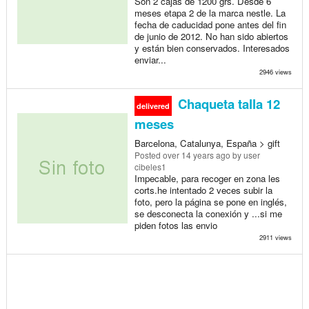
Son 2 cajas de 1200 grs. Desde 6
meses etapa 2 de la marca nestle. La
fecha de caducidad pone antes del fin
de junio de 2012. No han sido abiertos
y están bien conservados. Interesados
enviar...
2946 views
Chaqueta talla 12
delivered
meses
Barcelona, Catalunya, España > gift
Posted
over 14 years ago
by user
cibeles1
Impecable, para recoger en zona les
corts.he intentado 2 veces subir la
foto, pero la página se pone en inglés,
se desconecta la conexión y ...si me
piden fotos las envio
2911 views