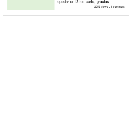
quedar en l3 les corts, gracias
2956 views , 1 comment