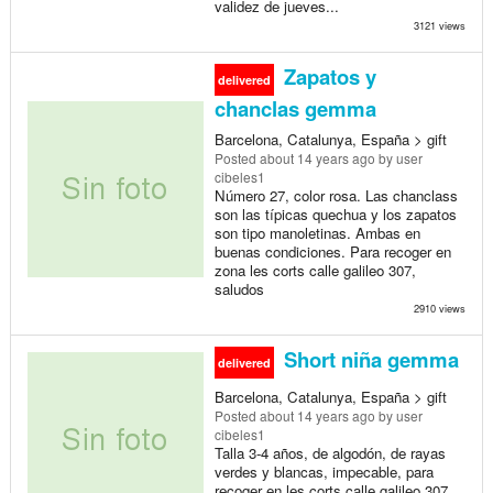
validez de jueves...
3121 views
Zapatos y
delivered
chanclas gemma
Barcelona, Catalunya, España > gift
Posted
about 14 years ago
by user
cibeles1
Número 27, color rosa. Las chanclass
son las típicas quechua y los zapatos
son tipo manoletinas. Ambas en
buenas condiciones. Para recoger en
zona les corts calle galileo 307,
saludos
2910 views
Short niña gemma
delivered
Barcelona, Catalunya, España > gift
Posted
about 14 years ago
by user
cibeles1
Talla 3-4 años, de algodón, de rayas
verdes y blancas, impecable, para
recoger en les corts calle galileo 307,