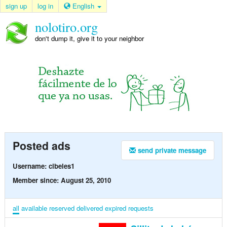
sign up
log in
English
nolotiro.org
don't dump it, give it to your neighbor
Posted ads
send private message
Username: cibeles1
Member since: August 25, 2010
all
available
reserved
delivered
expired
requests