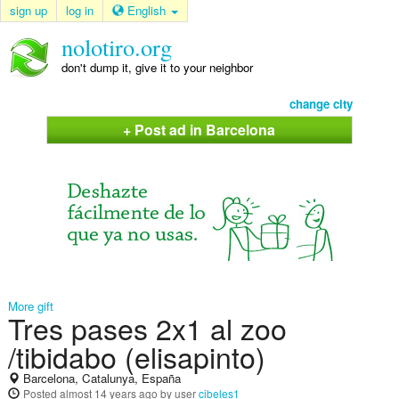
sign up
log in
English
nolotiro.org
don't dump it, give it to your neighbor
change city
+ Post ad in Barcelona
More gift
Tres pases 2x1 al zoo
/tibidabo (elisapinto)
Barcelona, Catalunya, España
Posted
almost 14 years ago
by user
cibeles1