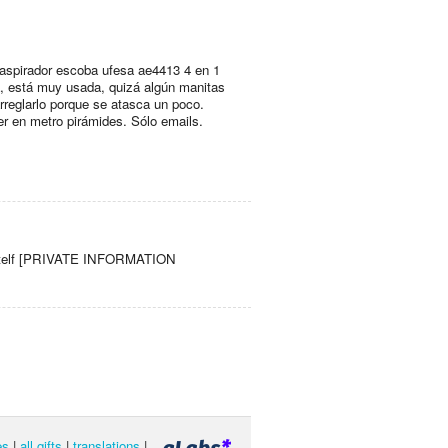
aspirador escoba ufesa ae4413 4 en 1
a, está muy usada, quizá algún manitas
rreglarlo porque se atasca un poco.
er en metro pirámides. Sólo emails.
ia. telf [PRIVATE INFORMATION
es
|
all gifts
|
translations
|