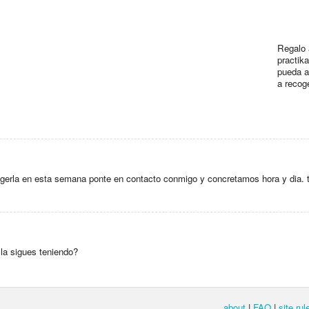
Regalo 
practik
pueda a
a recog
ecogerla en esta semana ponte en contacto conmigo y concretamos hora y d
la sigues teniendo?
about
|
FAQ
|
site rul