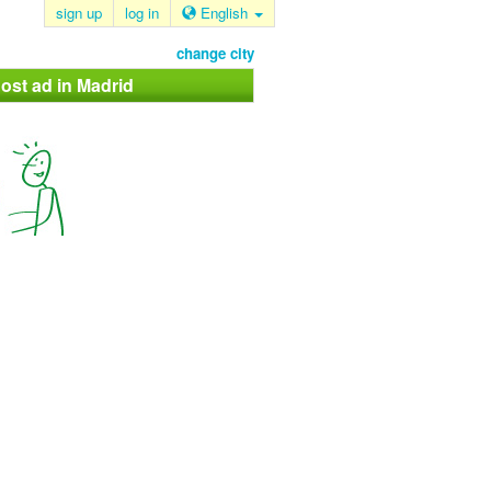
sign up
log in
English
change city
ost ad in Madrid