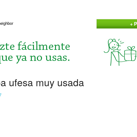
+ P
neighbor
ba ufesa muy usada
7