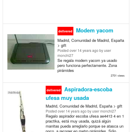
Modem yacom
delivered
Madrid, Comunidad de Madrid, España
> gift
Posted
over 14 years ago
by user
monchi27
Se regala modem yacom ya usado
pero funciona perfectamente. Zona
pirámides
2701 views
Aspiradora-escoba
delivered
ufesa muy usada
Madrid, Comunidad de Madrid, España > gift
Posted
over 14 years ago
by user monchi27
Regalo aspirador escoba ufesa ae4413 4 en 1
practika, está muy usada, quizá algún
manitas pueda arreglarlo porque se atasca un
poco. a recoger en metro pirámides. Sólo