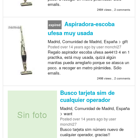
emails.
2484 views , 2 comments
Aspiradora-escoba
expired
ufesa muy usada
Madrid, Comunidad de Madrid, España > gift
Posted
over 14 years ago
by user monchi27
Regalo aspirador escoba ufesa ae4413 4 en 1
practika, está muy usada, quizá algún
manitas pueda arreglarlo porque se atasca un
poco. a recoger en metro pirámides. Sólo
emails.
2498 views , 2 comments
Busco tarjeta sim de
cualquier operador
Madrid, Comunidad de Madrid, España
> want
Posted
over 14 years ago
by user
monchi27
Busco tarjeta sim número nuevo de
cualquier operador, gracias!!