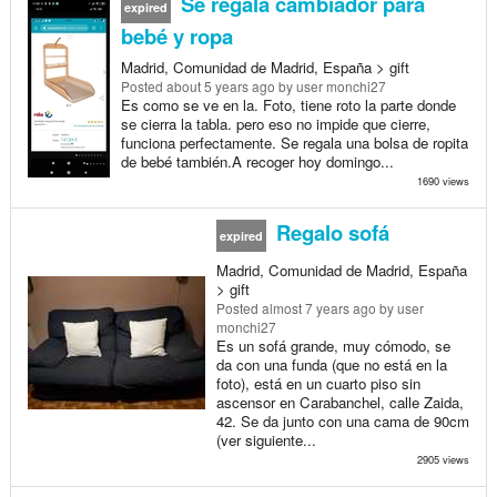
Se regala cambiador para
expired
bebé y ropa
Madrid, Comunidad de Madrid, España > gift
Posted
about 5 years ago
by user monchi27
Es como se ve en la. Foto, tiene roto la parte donde
se cierra la tabla. pero eso no impide que cierre,
funciona perfectamente. Se regala una bolsa de ropita
de bebé también.A recoger hoy domingo...
1690 views
Regalo sofá
expired
Madrid, Comunidad de Madrid, España
> gift
Posted
almost 7 years ago
by user
monchi27
Es un sofá grande, muy cómodo, se
da con una funda (que no está en la
foto), está en un cuarto piso sin
ascensor en Carabanchel, calle Zaida,
42. Se da junto con una cama de 90cm
(ver siguiente...
2905 views