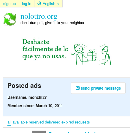
sign up
log in
English
nolotiro.org
don't dump it, give it to your neighbor
Posted ads
send private message
Username: monchi27
Member since: March 10, 2011
all
available
reserved
delivered
expired
requests