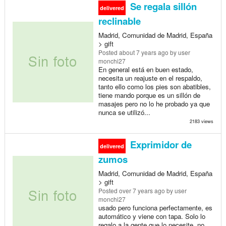
Se regala sillón
delivered
reclinable
Madrid, Comunidad de Madrid, España
> gift
Posted
about 7 years ago
by user
monchi27
En general está en buen estado,
necesita un reajuste en el respaldo,
tanto ello como los pies son abatibles,
tiene mando porque es un sillón de
masajes pero no lo he probado ya que
nunca se utilizó...
2183 views
Exprimidor de
delivered
zumos
Madrid, Comunidad de Madrid, España
> gift
Posted
over 7 years ago
by user
monchi27
usado pero funciona perfectamente, es
automático y viene con tapa. Solo lo
regalo a la gente que lo necesite, no