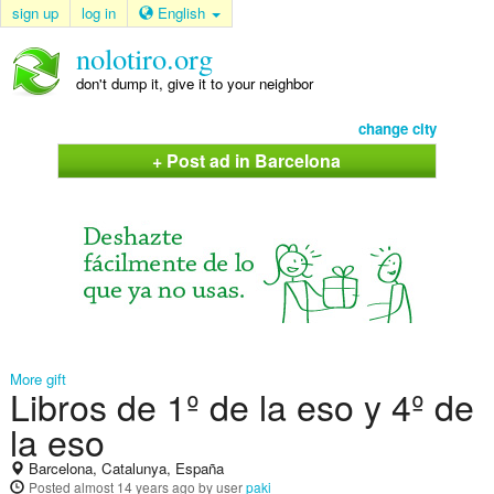
sign up
log in
English
nolotiro.org
don't dump it, give it to your neighbor
change city
+ Post ad in Barcelona
More gift
Libros de 1º de la eso y 4º de
la eso
Barcelona, Catalunya, España
Posted
almost 14 years ago
by user
paki