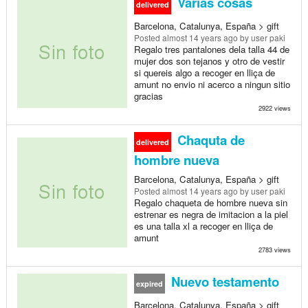
Varias cosas
delivered
Barcelona, Catalunya, España > gift
Posted
almost 14 years ago
by user paki
Regalo tres pantalones dela talla 44 de
mujer dos son tejanos y otro de vestir
si quereis algo a recoger en lliça de
amunt no envio ni acerco a ningun sitio
gracias
2922 views
Chaquta de
delivered
hombre nueva
Barcelona, Catalunya, España > gift
Posted
almost 14 years ago
by user paki
Regalo chaqueta de hombre nueva sin
estrenar es negra de imitacion a la piel
es una talla xl a recoger en lliça de
amunt
2783 views
Nuevo testamento
expired
Barcelona, Catalunya, España > gift