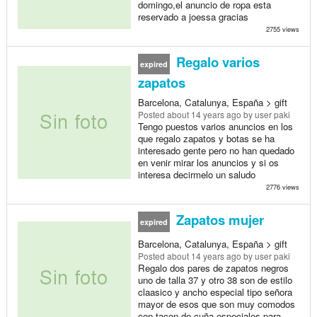
domingo,el anuncio de ropa esta
reservado a joessa gracias
2755 views
Regalo varios
expired
zapatos
Barcelona, Catalunya, España > gift
Posted
about 14 years ago
by user paki
Tengo puestos varios anuncios en los
que regalo zapatos y botas se ha
interesado gente pero no han quedado
en venir mirar los anuncios y si os
interesa decirmelo un saludo
2776 views
Zapatos mujer
expired
Barcelona, Catalunya, España > gift
Posted
about 14 years ago
by user paki
Regalo dos pares de zapatos negros
uno de talla 37 y otro 38 son de estilo
claasico y ancho especial tipo señora
mayor de esos que son muy comodos
con tacon de cuña especiales para