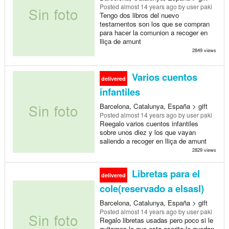
Posted
almost 14 years ago
by user paki
Tengo dos libros del nuevo
testamentos son los que se compran
para hacer la comunion a recoger en
lliça de amunt
2849 views
Varios cuentos
delivered
infantiles
Barcelona, Catalunya, España > gift
Posted
almost 14 years ago
by user paki
Reegalo varios cuentos infantiles
sobre unos diez y los que vayan
saliendo a recoger en lliça de amunt
2829 views
Libretas para el
delivered
cole(reservado a elsasl)
Barcelona, Catalunya, España > gift
Posted
almost 14 years ago
by user paki
Regalo libretas usadas pero poco si le
quitamos lo que esta escrito le quedan