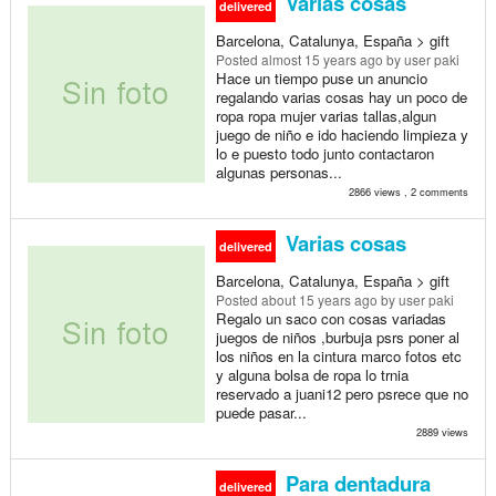
Varias cosas
delivered
Barcelona, Catalunya, España > gift
Posted
almost 15 years ago
by user paki
Hace un tiempo puse un anuncio
regalando varias cosas hay un poco de
ropa ropa mujer varias tallas,algun
juego de niño e ido haciendo limpieza y
lo e puesto todo junto contactaron
algunas personas...
2866 views , 2 comments
Varias cosas
delivered
Barcelona, Catalunya, España > gift
Posted
about 15 years ago
by user paki
Regalo un saco con cosas variadas
juegos de niños ,burbuja psrs poner al
los niños en la cintura marco fotos etc
y alguna bolsa de ropa lo trnia
reservado a juani12 pero psrece que no
puede pasar...
2889 views
Para dentadura
delivered