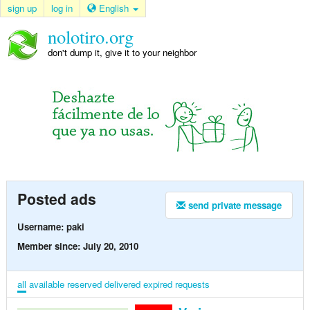
sign up
log in
English
nolotiro.org
don't dump it, give it to your neighbor
Posted ads
send private message
Username: paki
Member since: July 20, 2010
all
available
reserved
delivered
expired
requests