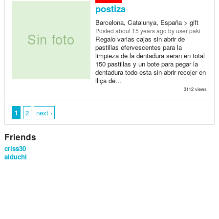
postiza
Barcelona, Catalunya, España > gift
Posted
about 15 years ago
by user paki
Regalo varias cajas sin abrir de
pastillas efervescentes para la
limpieza de la dentadura seran en total
150 pastillas y un bote para pegar la
dentadura todo esta sin abrir recojer en
lliça de...
3112 views
1
2
next ›
Friends
criss30
aiduchi