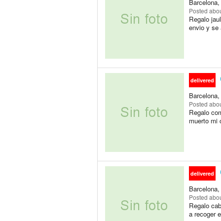
Barcelona,
Posted
abou
Regalo jau
envio y se 
delivered
Barcelona,
Posted
abou
Regalo com
muerto mi c
delivered
Barcelona,
Posted
abou
Regalo caba
a recoger e