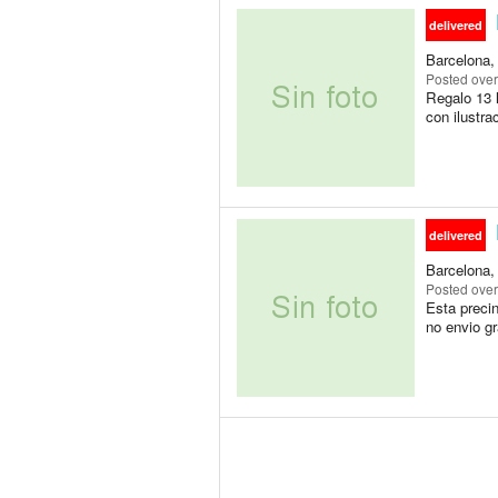
delivered
Barcelona,
Posted
over
Regalo 13 l
con ilustra
delivered
Barcelona,
Posted
over
Esta precin
no envio g