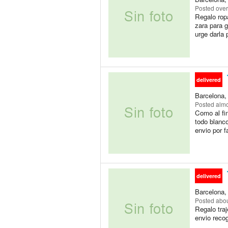
Posted
over
Regalo ropa
zara para 
urge darla p
delivered
Barcelona,
Posted
almo
Como al fin
todo blanco
envio por f
delivered
Barcelona,
Posted
abou
Regalo traj
envio recog