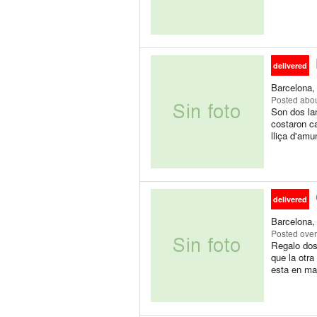
delivered
Barcelona,
Posted
abou
Son dos la
costaron ca
lliça d'amu
delivered
Barcelona,
Posted
over
Regalo dos 
que la otra
esta en mal