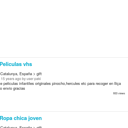
Peliculas vhs
 Catalunya, España > gift
 15 years ago
by user paki
e peliculas infantiles originales pinocho,hercules etc para recoger en lliça
o envio gracias
933 views
Ropa chica joven
 Catalunya, España > gift