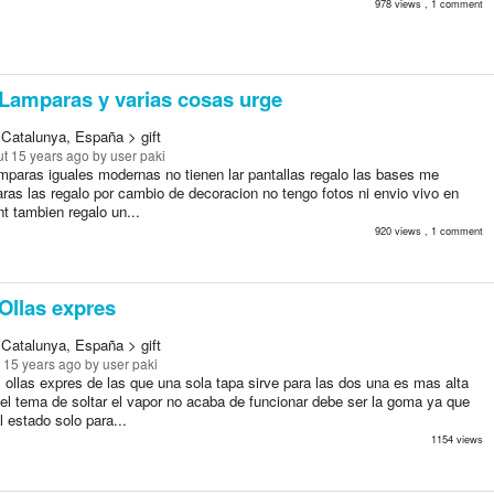
978 views , 1 comment
Lamparas y varias cosas urge
 Catalunya, España > gift
t 15 years ago
by user paki
mparas iguales modernas no tienen lar pantallas regalo las bases me
ras las regalo por cambio de decoracion no tengo fotos ni envio vivo en
nt tambien regalo un...
920 views , 1 comment
Ollas expres
 Catalunya, España > gift
 15 years ago
by user paki
ollas expres de las que una sola tapa sirve para las dos una es mas alta
 el tema de soltar el vapor no acaba de funcionar debe ser la goma ya que
 estado solo para...
1154 views