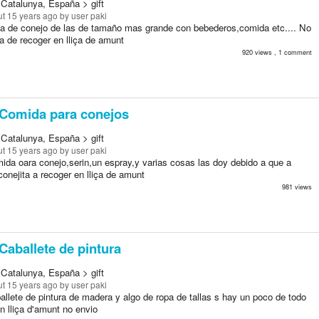
 Catalunya, España > gift
t 15 years ago
by user paki
la de conejo de las de tamaño mas grande con bebederos,comida etc.... No
a de recoger en lliça de amunt
920 views , 1 comment
Comida para conejos
 Catalunya, España > gift
t 15 years ago
by user paki
ida oara conejo,serin,un espray,y varias cosas las doy debido a que a
onejita a recoger en lliça de amunt
981 views
Caballete de pintura
 Catalunya, España > gift
t 15 years ago
by user paki
llete de pintura de madera y algo de ropa de tallas s hay un poco de todo
n lliça d'amunt no envio