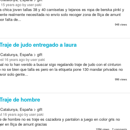
 15 years ago
by user paki
 chica joven tallas 38 y 40 camisetas y tejanos es ropa de berska pinki y
gente realmente necesitada no envio solo recoger zona de lliça de amunt
or falta de...
948 views
Traje de judo entregado a laura
 Catalunya, España > gift
st 16 years ago
by user paki
al no lo han venido a buscar sigo regalando traje de judo con el cinturon
 no se bien que talla es pero en la etiqueta pone 130 mandar privados no
avor solo gente...
996 views
Traje de hombre
 Catalunya, España > gift
t 16 years ago
by user paki
e de hombre no es traje es cazadora y pantalon a juego en color gris no
er en lliça de amunt gracias
1094 views , 2 comments