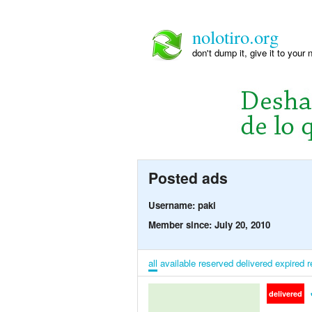
nolotiro.org
don't dump it, give it to your 
Posted ads
Username: paki
Member since: July 20, 2010
all
available
reserved
delivered
expired
r
delivered