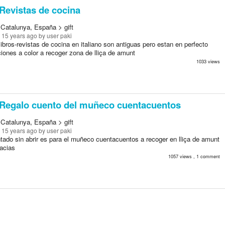
Revistas de cocina
 Catalunya, España > gift
 15 years ago
by user paki
ibros-revistas de cocina en italiano son antiguas pero estan en perfecto
ciones a color a recoger zona de lliça de amunt
1033 views
Regalo cuento del muñeco cuentacuentos
 Catalunya, España > gift
 15 years ago
by user paki
tado sin abrir es para el muñeco cuentacuentos a recoger en lliça de amunt
racias
1057 views , 1 comment