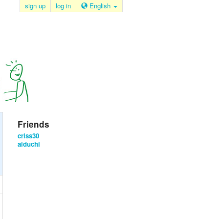
sign up
log in
English
Friends
criss30
aiduchi