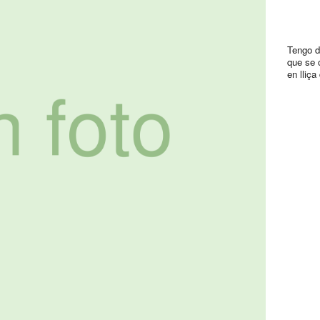
Tengo d
que se 
en lliç