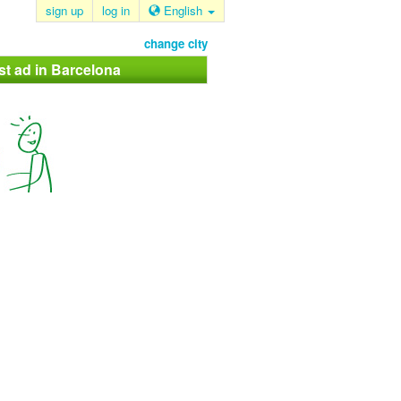
sign up
log in
English
change city
st ad in Barcelona