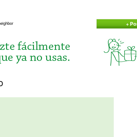
+ Po
neighbor
o