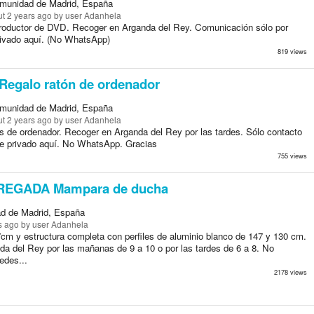
munidad de Madrid, España
t 2 years ago
by user Adanhela
roductor de DVD. Recoger en Arganda del Rey. Comunicación sólo por
ivado aquí. (No WhatsApp)
819 views
Regalo ratón de ordenador
munidad de Madrid, España
t 2 years ago
by user Adanhela
s de ordenador. Recoger en Arganda del Rey por las tardes. Sólo contacto
e privado aquí. No WhatsApp. Gracias
755 views
EGADA Mampara de ducha
d de Madrid, España
s ago
by user Adanhela
cm y estructura completa con perfiles de aluminio blanco de 147 y 130 cm.
a del Rey por las mañanas de 9 a 10 o por las tardes de 6 a 8. No
edes...
2178 views