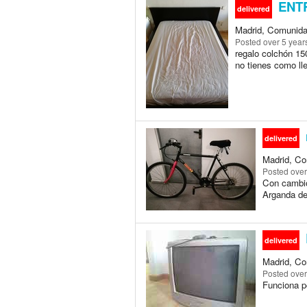
ENTR
delivered
Madrid, Comunida
Posted
over 5 year
regalo colchón 15
no tienes como l
delivered
Madrid, Co
Posted
over
Con cambio
Arganda del
delivered
Madrid, Co
Posted
over
Funciona p