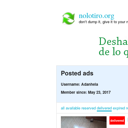
nolotiro.org
don't dump it, give it to your 
Posted ads
Username: Adanhela
Member since: May 23, 2017
all
available
reserved
delivered
expired
r
delivered