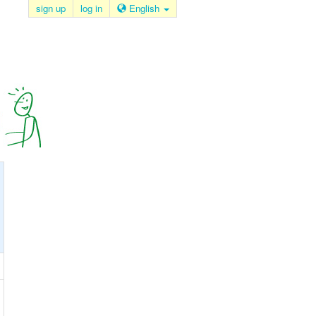
sign up
log in
English