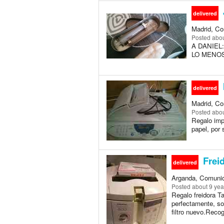
delivered
Madrid, Co
Posted
abou
A DANIEL
LO MENO
delivered
Madrid, Co
Posted
abou
Regalo imp
papel, por 
Frei
delivered
Arganda, Comunid
Posted
about 9 yea
Regalo freidora T
perfectamente, so
filtro nuevo.Recog