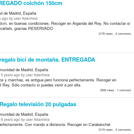
EGADO colchón 150cm
d de Madrid, España
s ago
by user Adanhela
0cm, en buenas condiciones. Recoger en Arganda del Rey. No contactar si
levártelo, gracias RESERVADO
2178 views , 2 comments
regalo bici de montaña. ENTREGADA
munidad de Madrid, España
 5 years ago
by user Adanhela
s y marchas, es antigua pero funciona perfectamente. Recoger en
 Rey. Sólo contacto si puedes venir a por ella.
2543 views , 1 comment
Regalo televisión 20 pulgadas
munidad de Madrid, España
 8 years ago
by user Adanhela
erfectamente. Con mando a distancia. Recoger en Carabanchel
3119 views , 2 comments