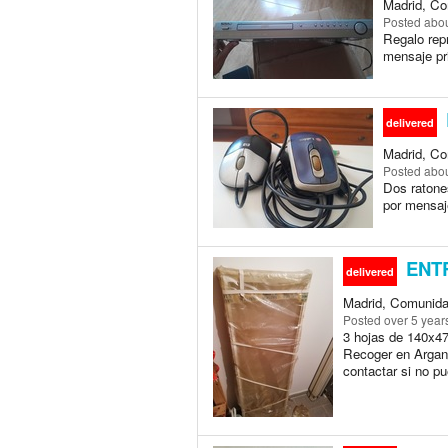
Madrid, Co
Posted
abou
Regalo rep
mensaje pr
delivered
Madrid, Co
Posted
abou
Dos ratone
por mensaj
ENTR
delivered
Madrid, Comunida
Posted
over 5 year
3 hojas de 140x47
Recoger en Argand
contactar si no pu