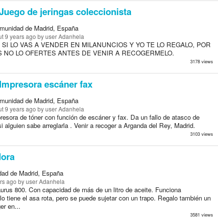
Juego de jeringas coleccionista
munidad de Madrid, España
t 9 years ago
by user Adanhela
: SI LO VAS A VENDER EN MILANUNCIOS Y YO TE LO REGALO, POR
S NO LO OFERTES ANTES DE VENIR A RECOGERMELO.
3178 views
Impresora escáner fax
munidad de Madrid, España
t 9 years ago
by user Adanhela
resora de tóner con función de escáner y fax. Da un fallo de atasco de
si alguien sabe arreglarla . Venir a recoger a Arganda del Rey, Madrid.
3103 views
dora
ad de Madrid, España
rs ago
by user Adanhela
aurus 800. Con capacidad de más de un litro de aceite. Funciona
lo tiene el asa rota, pero se puede sujetar con un trapo. Regalo también un
er en...
3581 views