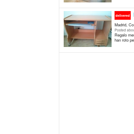
delivered
Madrid, Co
Posted
abou
Regalo mes
han roto p