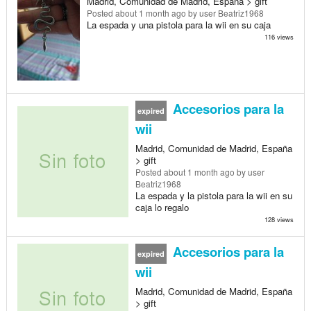
Madrid, Comunidad de Madrid, España > gift
Posted
about 1 month ago
by user Beatriz1968
La espada y una pistola para la wii en su caja
116 views
Accesorios para la
expired
wii
Madrid, Comunidad de Madrid, España
> gift
Posted
about 1 month ago
by user
Beatriz1968
La espada y la pistola para la wii en su
caja lo regalo
128 views
Accesorios para la
expired
wii
Madrid, Comunidad de Madrid, España
> gift