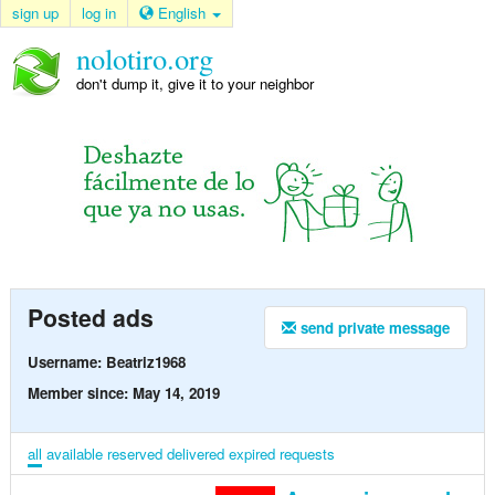
sign up
log in
English
nolotiro.org
don't dump it, give it to your neighbor
Posted ads
send private message
Username: Beatriz1968
Member since: May 14, 2019
all
available
reserved
delivered
expired
requests