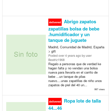
Abrigo zapatos
delivered
zapatillas bolsa de bebe
.humidificador y un
tanque de juguete
Madrid, Comunidad de Madrid, España
> gift
Posted
over 4 years ago
by user
Beatriz1968
Regalo a personas que de verdad ke
hagan falta y no vendan una bolsa
nueva para llevarla en el carrito de
bebe ...un tanque de pilas
nuevo....unas zapatillas de niño unos
zapatos de piel del 40 un...
997 views
Ropa lote de talla
delivered
44...46