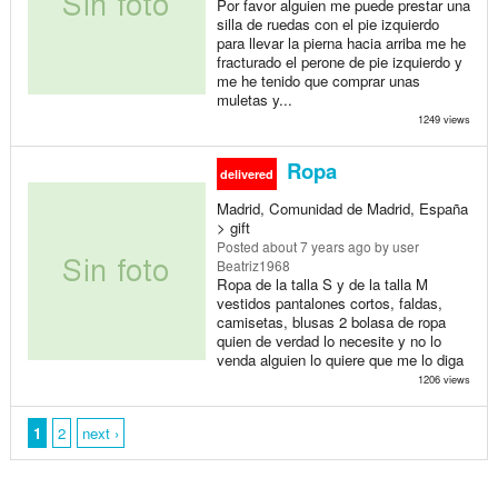
Por favor alguien me puede prestar una
silla de ruedas con el pie izquierdo
para llevar la pierna hacia arriba me he
fracturado el perone de pie izquierdo y
me he tenido que comprar unas
muletas y...
1249 views
Ropa
delivered
Madrid, Comunidad de Madrid, España
> gift
Posted
about 7 years ago
by user
Beatriz1968
Ropa de la talla S y de la talla M
vestidos pantalones cortos, faldas,
camisetas, blusas 2 bolasa de ropa
quien de verdad lo necesite y no lo
venda alguien lo quiere que me lo diga
1206 views
1
2
next ›