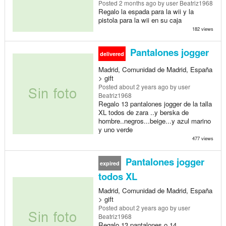
Posted
2 months ago
by user Beatriz1968
Regalo la espada para la wii y la
pistola para la wii en su caja
182 views
Pantalones jogger
delivered
Madrid, Comunidad de Madrid, España
> gift
Posted
about 2 years ago
by user
Beatriz1968
Regalo 13 pantalones jogger de la talla
XL todos de zara ..y berska de
hombre..negros...beige...y azul marino
y uno verde
477 views
Pantalones jogger
expired
todos XL
Madrid, Comunidad de Madrid, España
> gift
Posted
about 2 years ago
by user
Beatriz1968
Regalo 13 pantalones o 14