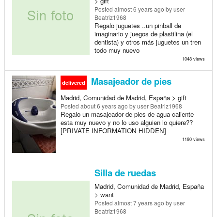
> gift
Posted
almost 6 years ago
by user
Beatriz1968
Regalo juguetes ..un pinball de
imaginario y juegos de plastilina (el
dentista) y otros más juguetes un tren
todo muy nuevo
1048 views
Masajeador de pies
delivered
Madrid, Comunidad de Madrid, España > gift
Posted
about 6 years ago
by user Beatriz1968
Regalo un masajeador de pies de agua caliente
esta muy nuevo y no lo uso alguien lo quiere??
[PRIVATE INFORMATION HIDDEN]
1180 views
Silla de ruedas
Madrid, Comunidad de Madrid, España
> want
Posted
almost 7 years ago
by user
Beatriz1968