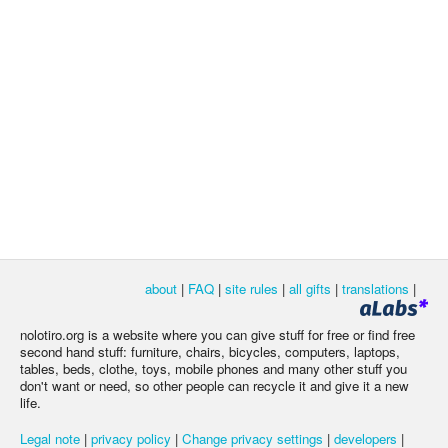
about
|
FAQ
|
site rules
|
all gifts
|
translations
|
nolotiro.org is a website where you can give stuff for free or find free
second hand stuff: furniture, chairs, bicycles, computers, laptops,
tables, beds, clothe, toys, mobile phones and many other stuff you
don't want or need, so other people can recycle it and give it a new
life.
Legal note
|
privacy policy
|
Change privacy settings
|
developers
|