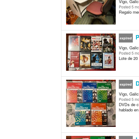
Vigo, Galic
Posted
5 m
Regalo mes
P
expired
Vigo, Galic
Posted
5 m
Lote de 20
D
expired
Vigo, Galic
Posted
5 m
DVDs de cin
hablado en