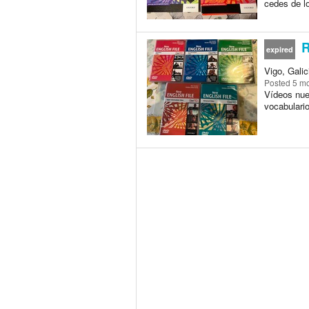
cedes de lo
R
expired
Vigo, Galic
Posted
5 m
Vídeos nue
vocabulario