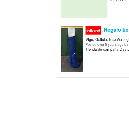
Regalo ti
delivered
Vigo, Galicia, España > gi
Posted
over 5 years ago
by 
Tienda de campaña Dayton