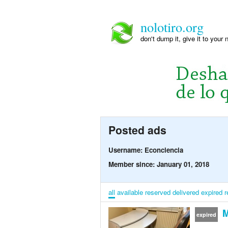
nolotiro.org
don't dump it, give it to your 
Posted ads
Username: Econciencia
Member since: January 01, 2018
all
available
reserved
delivered
expired
r
M
expired