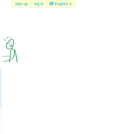
sign up
log in
English