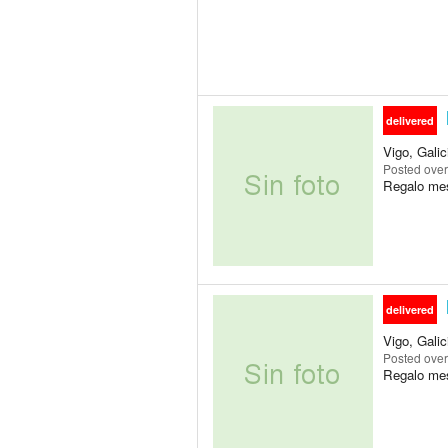
delivered
Vigo, Galic
Posted
over
Regalo mes
delivered
Vigo, Galic
Posted
over
Regalo mes