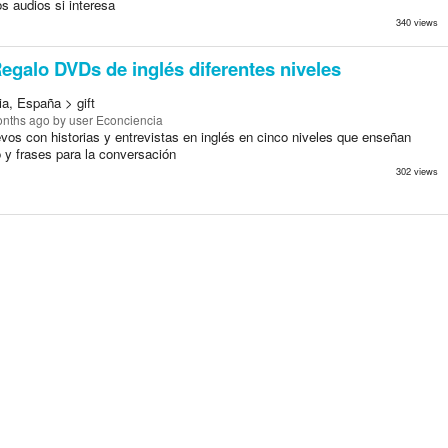
s audios si interesa
340 views
egalo DVDs de inglés diferentes niveles
ia, España > gift
onths ago
by user Econciencia
vos con historias y entrevistas en inglés en cinco niveles que enseñan
 y frases para la conversación
302 views