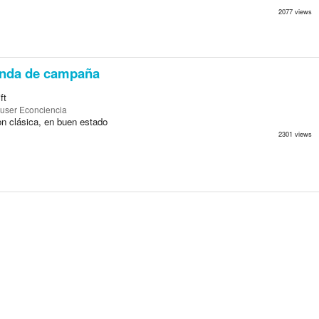
2077 views
enda de campaña
ft
user Econciencia
 clásica, en buen estado
2301 views