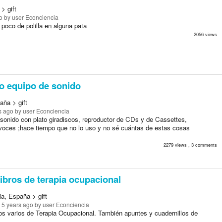
> gift
o
by user Econciencia
 poco de polilla en alguna pata
2056 views
o equipo de sonido
aña > gift
s ago
by user Econciencia
sonido con plato giradiscos, reproductor de CDs y de Cassettes,
avoces ;hace tiempo que no lo uso y no sé cuántas de estas cosas
2279 views , 3 comments
ibros de terapia ocupacional
ia, España > gift
 5 years ago
by user Econciencia
ros varios de Terapia Ocupacional. También apuntes y cuadernillos de