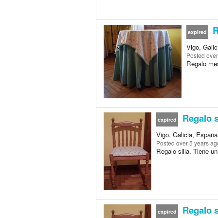
R
expired
Vigo, Galic
Posted
over
Regalo mes
Regalo s
expired
Vigo, Galicia, España 
Posted
over 5 years ag
Regalo silla. Tiene un
Regalo s
expired