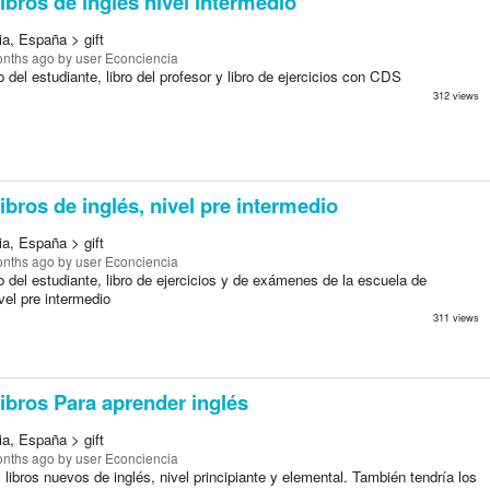
ibros de inglés nivel intermedio
ia, España > gift
onths ago
by user Econciencia
o del estudiante, libro del profesor y libro de ejercicios con CDS
312 views
ibros de inglés, nivel pre intermedio
ia, España > gift
onths ago
by user Econciencia
o del estudiante, libro de ejercicios y de exámenes de la escuela de
vel pre intermedio
311 views
ibros Para aprender inglés
ia, España > gift
onths ago
by user Econciencia
libros nuevos de inglés, nivel principiante y elemental. También tendría los