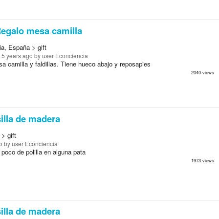
egalo mesa camilla
ia, España > gift
 5 years ago
by user Econciencia
a camilla y faldillas. Tiene hueco abajo y reposapies
2040 views
illa de madera
> gift
o
by user Econciencia
 poco de polilla en alguna pata
1973 views
illa de madera