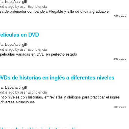
ia, España > gift
onths ago
by user Econciencia
a de ordenador con bandeja Plegable y silla de oficina graduable
338 views
elículas en DVD
ia, España > gift
onths ago
by user Econciencia
 películas variadas en DVD en perfecto estado
297 views
VDs de historias en inglés a diferentes niveles
ia, España > gift
onths ago
by user Econciencia
co niveles con historias, entrevistas y diálogos para practicar el inglés
 diversas situaciones
308 views