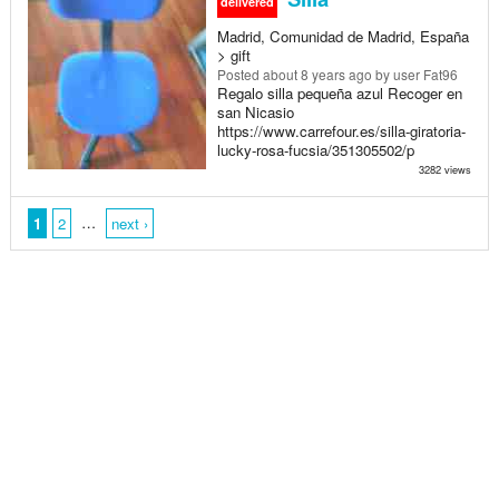
delivered
Madrid, Comunidad de Madrid, España
> gift
Posted
about 8 years ago
by user Fat96
Regalo silla pequeña azul Recoger en
san Nicasio
https://www.carrefour.es/silla-giratoria-
lucky-rosa-fucsia/351305502/p
3282 views
…
1
2
next ›