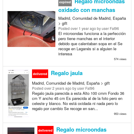
Regalo microondas
expired
oxidado con manchas
Madrid, Comunidad de Madrid, España
> gift
Posted
over 1 year ago
by user Fat96
El microondas funciona a la perfección
pero tiene manchas en el interior
debido que calentaban sopa en el Se
recoge en Leganés si a alguien le
interesa
574 views
Regalo jaula
delivered
Madrid, Comunidad de Madrid, España > gift
Posted
over 2 years ago
by user Fat96
Regalo jaula parecida a esta Alto 100 cmm Fondo 36
cm Y ancho 45 cm Es parecida al de la foto pero en
celeste y blanco. No está oxidada ni nada pero lo
regalo por cambio Se recoge en san...
953 views
Regalo microondas
delivered