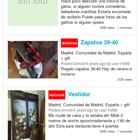
Hace poco descubri una colonia de
gatos, si alguien tuviera comederos,
bebedores,mantitas Estaria encantada
de recibirlo Puedo pasar fotos de los
gatitos si alguien quiere
2306 views , 1 comment
Zapatos 39-40
delivered
Madrid, Comunidad de Madrid, España
> gift
Posted
almost 6 years ago
by user Fat96
Regalo zapatos 39-40 Hay de verano e
invierno
2130 views
Vestidor
delivered
Madrid, Comunidad de Madrid, España > gift
Posted
almost 6 years ago
by user Fat96
Me mudé de casa y te estaba ahí Mide 2
metros de ancho aproximadamente y 1'80 de
alto Esta para restaurar,tiene 4 puertas
2345 views , 1 comment