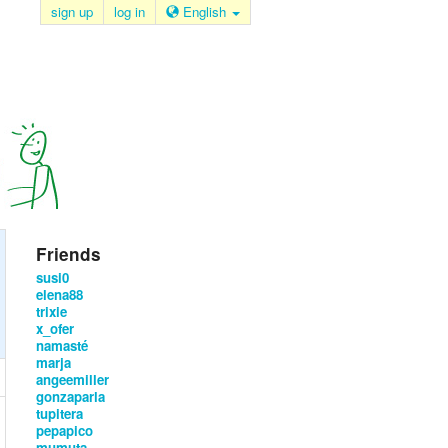
sign up
log in
English
Friends
susi0
elena88
trixie
x_ofer
namasté
marja
angeemiller
gonzaparla
tupitera
pepapico
mumuta