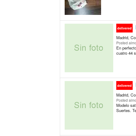
delivered
Madrid, Co
Posted
almo
En perfect
cuatro 44 s
delivered
Madrid, Co
Posted
almo
Modelo sati
Suertes. Te