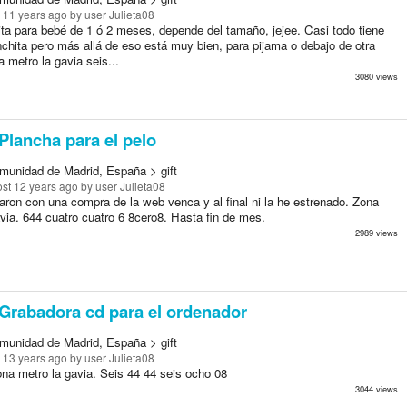
 11 years ago
by user Julieta08
ita para bebé de 1 ó 2 meses, depende del tamaño, jejee. Casi todo tiene
chita pero más allá de eso está muy bien, para pijama o debajo de otra
a metro la gavia seis...
3080 views
Plancha para el pelo
munidad de Madrid, España > gift
st 12 years ago
by user Julieta08
aron con una compra de la web venca y al final ni la he estrenado. Zona
via. 644 cuatro cuatro 6 8cero8. Hasta fin de mes.
2989 views
Grabadora cd para el ordenador
munidad de Madrid, España > gift
 13 years ago
by user Julieta08
na metro la gavia. Seis 44 44 seis ocho 08
3044 views