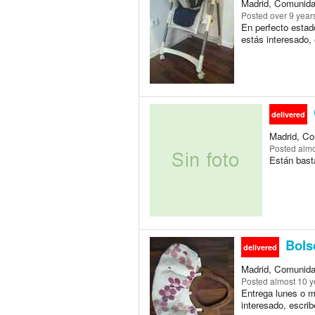
Madrid, Comunida
Posted
over 9 year
En perfecto estad
estás interesado, 
delivered
Madrid, Co
Posted
almo
Están bast
Bolso
delivered
Madrid, Comunida
Posted
almost 10 y
Entrega lunes o m
interesado, escrib