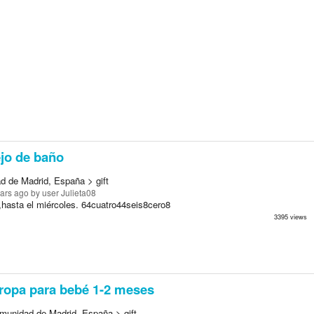
jo de baño
d de Madrid, España > gift
ears ago
by user Julieta08
hasta el miércoles. 64cuatro44seis8cero8
3395 views
ropa para bebé 1-2 meses
munidad de Madrid, España > gift