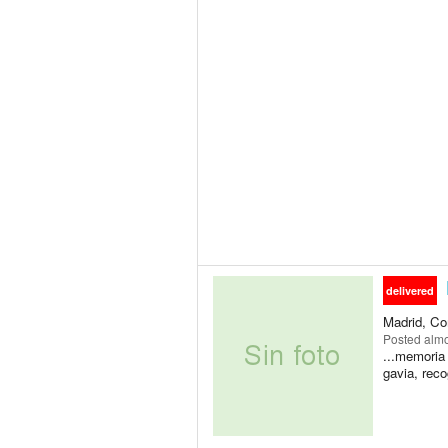
delivered
Madrid, Co
Posted
almo
...memoria 
gavia, reco