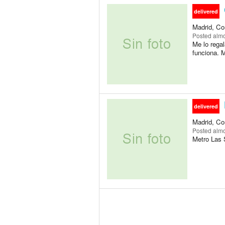
delivered
Madrid, Co
Posted
almo
Me lo rega
funciona. 
delivered
Madrid, Co
Posted
almo
Metro Las 