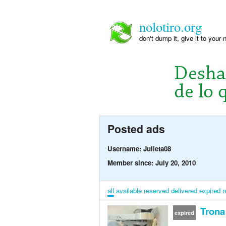
nolotiro.org
don't dump it, give it to your 
Posted ads
Username: Julieta08
Member since: July 20, 2010
all
available
reserved
delivered
expired
r
Trona 
expired