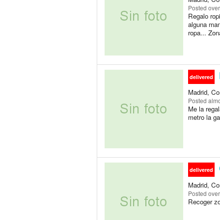
Posted
over
Regalo rop
alguna man
ropa... Zon
delivered
Madrid, Co
Posted
almo
Me la regal
metro la ga
delivered
Madrid, Co
Posted
over
Recoger zo