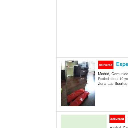
Espe
delivered
Madrid, Comunida
Posted
about 10 y
Zona Las Suertes,
delivered
Madrid, Co