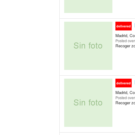
delivered
Madrid, Co
Posted
over
Recoger zo
delivered
Madrid, Co
Posted
over
Recoger zo