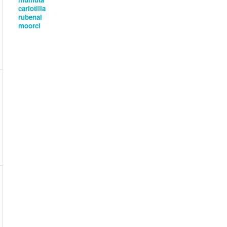
carlotilla
rubenai
moorci