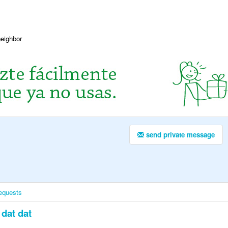
neighbor
send private message
equests
dat dat