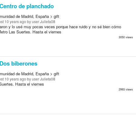
Centro de planchado
munidad de Madrid, España > gift
st 10 years ago
by user Julieta08
laron y lo usé muy pocas veces porque hace ruido y no sé bien cómo
Metro Las Suertes. Hasta el viernes
3050 views
Dos biberones
munidad de Madrid, España > gift
st 10 years ago
by user Julieta08
Suertes. Hasta el viernes
2993 views