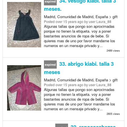
34. vestigo kiabi. talla 3
expired
meses.
Madrid, Comunidad de Madrid, España > gift
Posted
over 15 years ago
by user Laura_88
Algunas tallas que pongo son aproximadas
porque no tienen la etiqueta. voy a poner
bastantes anuncios de ropa de bebe. Si
quieres mas de uno por favor mandame los
numeros en un mensaje privado y...
2489 views
33. abrigo kiabi. talla 3
expired
meses
Madrid, Comunidad de Madrid, España > gift
Posted
over 15 years ago
by user Laura_88
Algunas tallas que pongo son aproximadas
porque no tienen la etiqueta. voy a poner
bastantes anuncios de ropa de bebe. Si
quieres mas de uno por favor mandame los
numeros en un mensaje privado y...
2805 views
32. reposacabezas