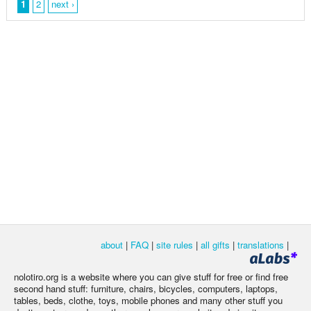
1
2
next ›
about
|
FAQ
|
site rules
|
all gifts
|
translations
|
nolotiro.org is a website where you can give stuff for free or find free
second hand stuff: furniture, chairs, bicycles, computers, laptops,
tables, beds, clothe, toys, mobile phones and many other stuff you