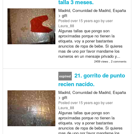
talla 3 meses.
Madrid, Comunidad de Madrid, España
> gift
Posted
over 15 years ago
by user
Laura_88
Algunas tallas que pongo son
aproximadas porque no tienen la
etiqueta. voy a poner bastantes
anuncios de ropa de bebe. Si quieres
mas de uno por favor mandame los
numeros en un mensaje privado y...
2459 views , 2 comments
21. gorrito de punto
expired
recien nacido.
Madrid, Comunidad de Madrid, España
> gift
Posted
over 15 years ago
by user
Laura_88
Algunas tallas que pongo son
aproximadas porque no tienen la
etiqueta. voy a poner bastantes
anuncios de ropa de bebe. Si quieres
mas de uno por favor mandame los