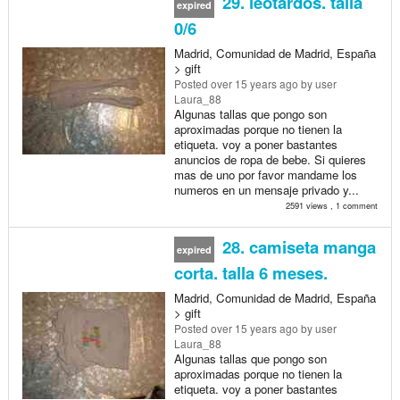
29. leotardos. talla
expired
0/6
Madrid, Comunidad de Madrid, España
> gift
Posted
over 15 years ago
by user
Laura_88
Algunas tallas que pongo son
aproximadas porque no tienen la
etiqueta. voy a poner bastantes
anuncios de ropa de bebe. Si quieres
mas de uno por favor mandame los
numeros en un mensaje privado y...
2591 views , 1 comment
28. camiseta manga
expired
corta. talla 6 meses.
Madrid, Comunidad de Madrid, España
> gift
Posted
over 15 years ago
by user
Laura_88
Algunas tallas que pongo son
aproximadas porque no tienen la
etiqueta. voy a poner bastantes