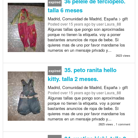
36 pelele de terciopelo.
expired
talla 6 meses
Madrid, Comunidad de Madrid, España > gift
Posted
over 15 years ago
by user Laura_88
Algunas tallas que pongo son aproximadas
porque no tienen la etiqueta. voy a poner
bastantes anuncios de ropa de bebe. Si
quieres mas de uno por favor mandame los
numeros en un mensaje privado y...
2623 views
35. peto ranita hello
expired
kitty. talla 2 meses.
Madrid, Comunidad de Madrid, España > gift
Posted
over 15 years ago
by user Laura_88
Algunas tallas que pongo son aproximadas
porque no tienen la etiqueta. voy a poner
bastantes anuncios de ropa de bebe. Si
quieres mas de uno por favor mandame los
numeros en un mensaje privado y...
2825 views , 1 comment