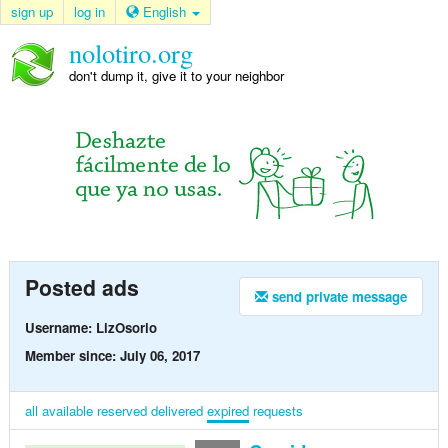
sign up
log in
English
nolotiro.org
don't dump it, give it to your neighbor
Posted ads
send private message
Username: LizOsorio
Member since: July 06, 2017
all
available
reserved
delivered
expired
requests