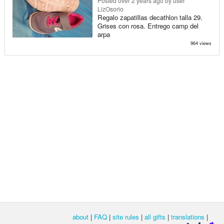
Posted
over 2 years ago
by user
LizOsorio
Regalo zapatillas decathlon talla 29.
Grises con rosa. Entrego camp del
arpa
964 views
about
|
FAQ
|
site rules
|
all gifts
|
translations
|