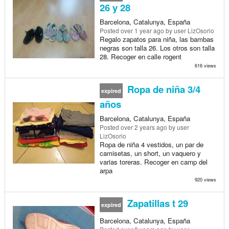
26 y 28
Barcelona, Catalunya, España
Posted
over 1 year ago
by user LizOsorio
Regalo zapatos para niña, las bambas
negras son talla 26. Los otros son talla
28. Recoger en calle rogent
616 views
Ropa de niña 3/4
expired
años
Barcelona, Catalunya, España
Posted
over 2 years ago
by user
LizOsorio
Ropa de niña 4 vestidos, un par de
camisetas, un short, un vaquero y
varias toreras. Recoger en camp del
arpa
920 views
Zapatillas t 29
expired
Barcelona, Catalunya, España