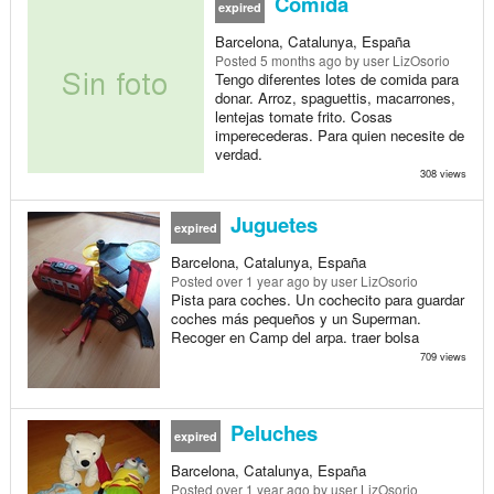
Comida
expired
Barcelona, Catalunya, España
Posted
5 months ago
by user LizOsorio
Tengo diferentes lotes de comida para
donar. Arroz, spaguettis, macarrones,
lentejas tomate frito. Cosas
imperecederas. Para quien necesite de
verdad.
308 views
Juguetes
expired
Barcelona, Catalunya, España
Posted
over 1 year ago
by user LizOsorio
Pista para coches. Un cochecito para guardar
coches más pequeños y un Superman.
Recoger en Camp del arpa. traer bolsa
709 views
Peluches
expired
Barcelona, Catalunya, España
Posted
over 1 year ago
by user LizOsorio