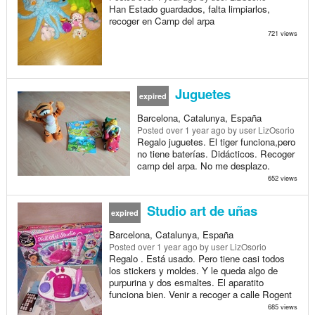
Han Estado guardados, falta limpiarlos,
recoger en Camp del arpa
721 views
Juguetes
expired
Barcelona, Catalunya, España
Posted
over 1 year ago
by user LizOsorio
Regalo juguetes. El tiger funciona,pero
no tiene baterías. Didácticos. Recoger
camp del arpa. No me desplazo.
652 views
Studio art de uñas
expired
Barcelona, Catalunya, España
Posted
over 1 year ago
by user LizOsorio
Regalo . Está usado. Pero tiene casi todos
los stickers y moldes. Y le queda algo de
purpurina y dos esmaltes. El aparatito
funciona bien. Venir a recoger a calle Rogent
685 views