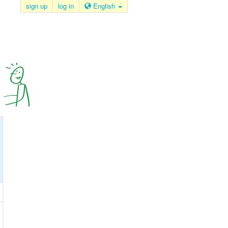
sign up
log in
English