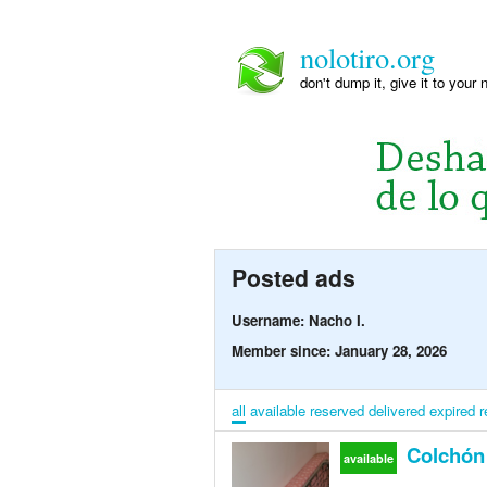
nolotiro.org
don't dump it, give it to your 
Posted ads
Username: Nacho I.
Member since: January 28, 2026
all
available
reserved
delivered
expired
r
Colchón 
available