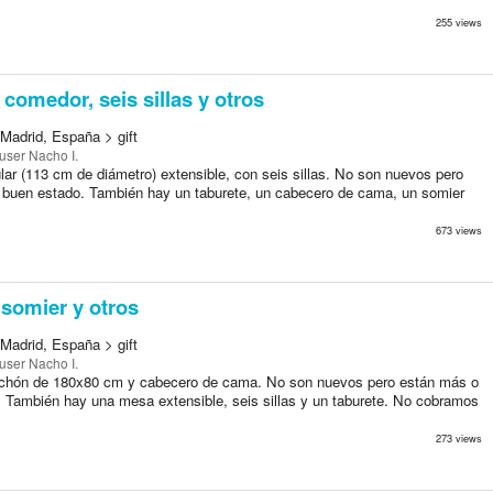
255 views
comedor, seis sillas y otros
Madrid, España > gift
user Nacho I.
ar (113 cm de diámetro) extensible, con seis sillas. No son nuevos pero
buen estado. También hay un taburete, un cabecero de cama, un somier
673 views
somier y otros
Madrid, España > gift
user Nacho I.
lchón de 180x80 cm y cabecero de cama. No son nuevos pero están más o
También hay una mesa extensible, seis sillas y un taburete. No cobramos
273 views