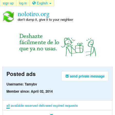
sign up
log in
English
nolotiro.org
don't dump it, give it to your neighbor
Posted ads
send private message
Username: Tamybv
Member since: April 02, 2014
all
available
reserved
delivered
expired
requests