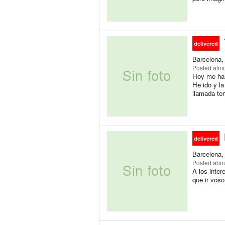
delivered
Barcelona,
Posted
almo
Hoy me han
He ido y l
llamada tor
delivered
Barcelona,
Posted
abou
A los inter
que ir voso