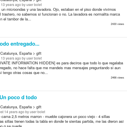
 13 years ago
by user bolet
un microondas y una lavadora. Ojo, estaban en el piso donde vivimos
l trastero, no sabemos si funcionan o no. La lavadora es normalita marca
n el tambor de la...
2430 views
odo entregado...
 Catalunya, España > gift
 13 years ago
by user bolet
RIVATE INFORMATION HIDDEN] es para deciros que todo lo que regalaba
tregado, no hace falta que me mandeis mas mensajes preguntando si aun
si tengo otras cosas que no...
2466 views
Un poco d todo
 Catalunya, España > gift
st 14 years ago
by user bolet
 cama 2,5 metros marron - mueble cajonera un poco viejo - 4 sillas
s sillas tienen todas la tabla en donde te sientas partida, me las dieron asi
no q se puede...