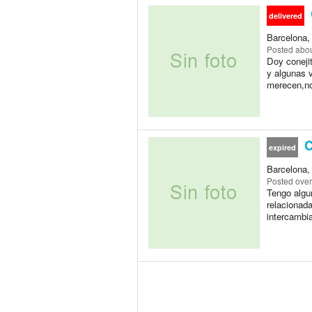
delivered
Barcelona,
Posted
abou
Doy coneji
y algunas 
merecen,no
C
expired
Barcelona,
Posted
over
Tengo algun
relacionad
intercambia