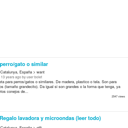
perro/gato o similar
 Catalunya, España > want
 13 years ago
by user bolet
ta para perros/gatos o similares. De madera, plastico o tela. Son para
os (tamaño grandecito). Da igual si son grandes o la forma que tenga, ya
ios conejos de...
2547 views
Regalo lavadora y microondas (leer todo)
 Catalunya, España > gift