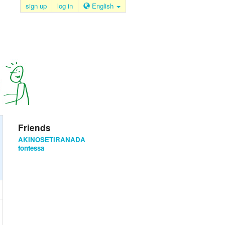
sign up
log in
English
Friends
AKINOSETIRANADA
fontessa