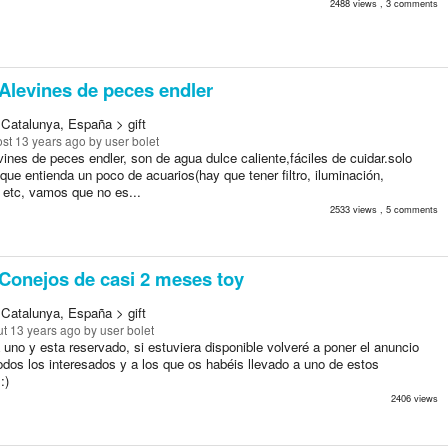
2488 views , 3 comments
Alevines de peces endler
 Catalunya, España > gift
st 13 years ago
by user bolet
ines de peces endler, son de agua dulce caliente,fáciles de cuidar.solo
que entienda un poco de acuarios(hay que tener filtro, iluminación,
 etc, vamos que no es...
2533 views , 5 comments
Conejos de casi 2 meses toy
 Catalunya, España > gift
t 13 years ago
by user bolet
uno y esta reservado, si estuviera disponible volveré a poner el anuncio
odos los interesados y a los que os habéis llevado a uno de estos
:)
2406 views