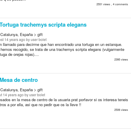
2551 views , 4 comments
Tortuga trachemys scripta elegans
 Catalunya, España > gift
st 14 years ago
by user bolet
 llamado para decirme que han encontrado una tortuga en un estanque.
a hemos recogido, se trata de una trachemys scripta elegans (vulgarmente
tuga de orejas rojas)....
2395 views
Mesa de centro
 Catalunya, España > gift
t 14 years ago
by user bolet
esados en la mesa de centro de la usuaria prat porfavor si os interesa teneis
tros a por ella, asi que no pedir que os la lleve !!
2506 views