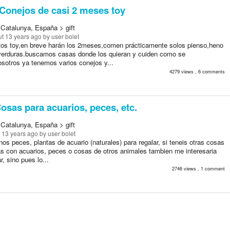
Conejos de casi 2 meses toy
 Catalunya, España > gift
t 13 years ago
by user bolet
tos toy,en breve harán los 2meses,comen prácticamente solos pienso,heno
verduras.buscamos casas donde los quieran y cuiden como se
sotros ya tenemos varios conejos y...
4279 views , 6 comments
osas para acuarios, peces, etc.
 Catalunya, España > gift
 13 years ago
by user bolet
os peces, plantas de acuario (naturales) para regalar, si teneis otras cosas
as con acuarios, peces o cosas de otros animales tambien me interesaria
r, sino pues lo...
2746 views , 1 comment