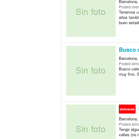
Barcelona,
Posted
over
Tenemos un
años tambié
buen estado
Busco c
Barcelona,
Posted
almo
Busco cale
muy fino. 
delivered
Barcelona,
Posted
almo
Tengo algun
valles (no 