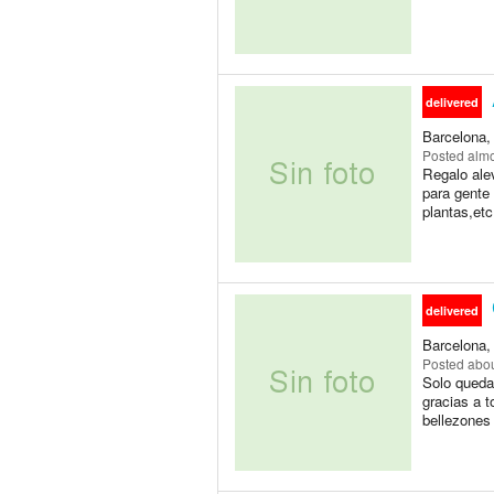
delivered
Barcelona,
Posted
almo
Regalo alev
para gente 
plantas,etc
delivered
Barcelona,
Posted
abou
Solo queda 
gracias a t
bellezones 