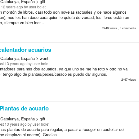
 Catalunya, España > gift
 12 years ago
by user bolet
 montón de libros, casi todo son novelas (actuales y de hace algunos
n), nos los han dado para quien lo quiera de verdad, los libros están en
, siempre va bien leer...
2448 views , 6 comments
alentador acuarios
 Catalunya, España > want
st 13 years ago
by user bolet
ntadores para mis dos acuarios, ya que uno se me ha roto y otro no va
Si tengo algo de plantas/peces/caracoles puedo dar algunos.
2497 views
Plantas de acuario
 Catalunya, España > gift
st 13 years ago
by user bolet
as plantas de acuario para regalar, a pasar a recoger en castellar del
me desplazo ni acerco). Gracias