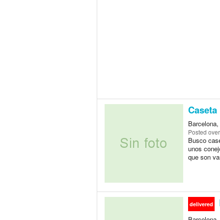
Caseta 
Barcelona,
Posted
over
Busco case
unos conej
que son var
delivered
Barcelona,