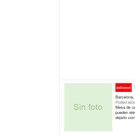
delivered
Barcelona,
Posted
abou
Mesa de ce
pueden elev
dejarlo co