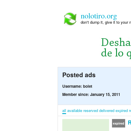
nolotiro.org
don't dump it, give it to your 
Posted ads
Username: bolet
Member since: January 15, 2011
all
available
reserved
delivered
expired
r
R
expired