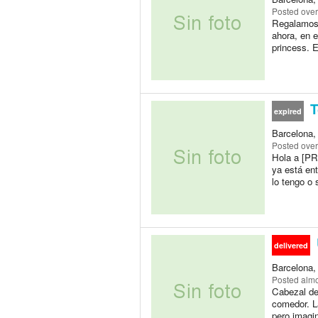
Posted
over
Regalamos 
ahora, en e
princess. E
T
expired
Barcelona,
Posted
over
Hola a [P
ya está en
lo tengo o 
delivered
Barcelona,
Posted
almo
Cabezal de
comedor. La
pero imagi