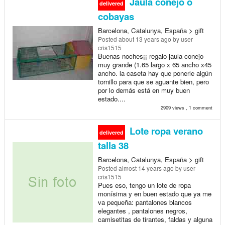
Jaula conejo o
delivered
cobayas
Barcelona, Catalunya, España > gift
Posted
about 13 years ago
by user
cris1515
Buenas noches¡¡ regalo jaula conejo
muy grande (1.65 largo x 65 ancho x45
ancho. la caseta hay que ponerle algún
tornillo para que se aguante bien, pero
por lo demás está en muy buen
estado....
2909 views , 1 comment
Lote ropa verano
delivered
talla 38
Barcelona, Catalunya, España > gift
Posted
almost 14 years ago
by user
cris1515
Pues eso, tengo un lote de ropa
monísima y en buen estado que ya me
va pequeña: pantalones blancos
elegantes , pantalones negros,
camisetitas de tirantes, faldas y alguna