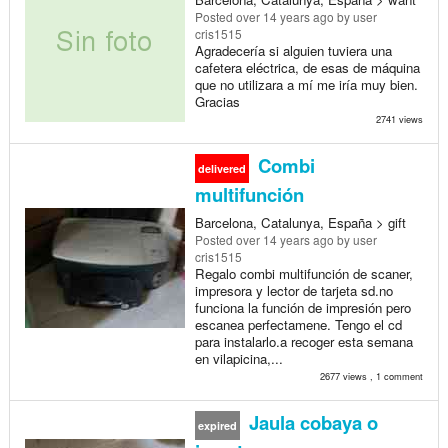
Posted
over 14 years ago
by user
cris1515
Agradecería si alguien tuviera una
cafetera eléctrica, de esas de máquina
que no utilizara a mí me iría muy bien.
Gracias
2741 views
Combi
delivered
multifunción
Barcelona, Catalunya, España > gift
Posted
over 14 years ago
by user
cris1515
Regalo combi multifunción de scaner,
impresora y lector de tarjeta sd.no
funciona la función de impresión pero
escanea perfectamene. Tengo el cd
para instalarlo.a recoger esta semana
en vilapicina,...
2677 views , 1 comment
Jaula cobaya o
expired