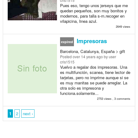
cris1515
Pues eso, tengo unos jerseys que me
quedan pequeños, son muy bonitos y
modernos, para talla s-m.recoger en
vilapicina, linea azul.
2649 views
Impresoras
expired
Barcelona, Catalunya, España > gift
Posted
over 14 years ago
by user
cris1515
Vuelvo a regalar dos impresoras. Una
es multifunción, scanea, tiene lector de
tarjetas, pero no imprime aunque si se
es muy manitas se puede arreglar. La
otra solo es impresona y
funciona.solamente...
2753 views , 3 comments
1
2
next ›