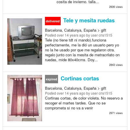
cosita de invierno. talla...
2606 views
Tele y mesita ruedas
delivered
Barcelona, Catalunya, España > gift
Posted
over 14 years ago
by user cris1515
Tele (no tiene tdt ni mando).funciona
perfectamente, me la dió un usuario pero yo
no la he usado por que me regalaron otra.
regalo junto con la mesita de metracrilato on
ruedas, mide 80x40cms. Doy...
2843 views
Cortinas cortas
expired
Barcelona, Catalunya, España > gift
Posted
over 14 years ago
by user cris1515
Cortinas cortas, de color violeta. No reservo a
recoger el martes tardes. Que no se
comprometa si no va a venir
2971 views