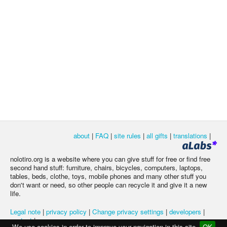
about
|
FAQ
|
site rules
|
all gifts
|
translations
|
nolotiro.org is a website where you can give stuff for free or find free
second hand stuff: furniture, chairs, bicycles, computers, laptops,
tables, beds, clothe, toys, mobile phones and many other stuff you
don't want or need, so other people can recycle it and give it a new
life.
Legal note
|
privacy policy
|
Change privacy settings
|
developers
|
contact
|
We use cookies in order to improve your navigation in this site
OK