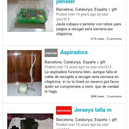
jamster
Barcelona, Catalunya, España > gift
Posted
over 14 years ago
by user
cris1515
Jaula cobaya o jamster con tubos para
juegos.a recoger esta semana por
vilapicina.
3118 views , 5 comments
Aspiradora
expired
Barcelona, Catalunya, España > gift
Posted
over 14 years ago
by user cris1515
La aspiradora funciona bien, aunque falla el
cable de recogido.a recoger esta semana en
vilapicina, si no la tiraré.no reservo.por favor,
quién se comprometa a venir, que de verdad
lo haga.
2848 views , 3 comments
Jerseys talla m
delivered
Barcelona, Catalunya, España > gift
Posted
over 14 years ago
by user