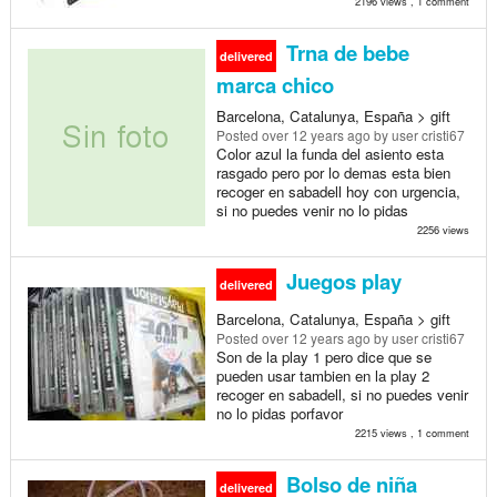
2196 views , 1 comment
Trna de bebe
delivered
marca chico
Barcelona, Catalunya, España > gift
Posted
over 12 years ago
by user cristi67
Color azul la funda del asiento esta
rasgado pero por lo demas esta bien
recoger en sabadell hoy con urgencia,
si no puedes venir no lo pidas
2256 views
Juegos play
delivered
Barcelona, Catalunya, España > gift
Posted
over 12 years ago
by user cristi67
Son de la play 1 pero dice que se
pueden usar tambien en la play 2
recoger en sabadell, si no puedes venir
no lo pidas porfavor
2215 views , 1 comment
Bolso de niña
delivered