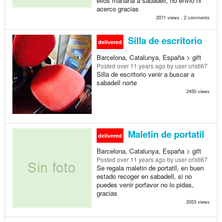
ellos mañana a sabadell, no envió ni
acerco gracias
2071 views , 2 comments
Silla de escritorio
delivered
Barcelona, Catalunya, España > gift
Posted
over 11 years ago
by user cristi67
Silla de escritorio venir a buscar a
sabadell norte
2450 views
Maletin de portatil
delivered
Barcelona, Catalunya, España > gift
Posted
over 11 years ago
by user cristi67
Se regala maletin de portatil, en buen
estado recoger en sabadell, si no
puedes venir porfavor no lo pidas,
gracias
2053 views