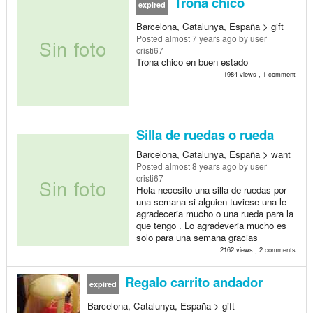
Trona chico
expired
Barcelona, Catalunya, España > gift
Posted
almost 7 years ago
by user
cristi67
Trona chico en buen estado
1984 views , 1 comment
Silla de ruedas o rueda
Barcelona, Catalunya, España > want
Posted
almost 8 years ago
by user
cristi67
Hola necesito una silla de ruedas por
una semana si alguien tuviese una le
agradeceria mucho o una rueda para la
que tengo . Lo agradeveria mucho es
solo para una semana gracias
2162 views , 2 comments
Regalo carrito andador
expired
Barcelona, Catalunya, España > gift