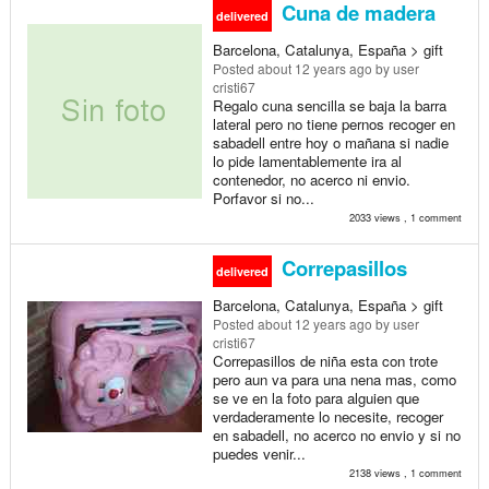
Cuna de madera
delivered
Barcelona, Catalunya, España > gift
Posted
about 12 years ago
by user
cristi67
Regalo cuna sencilla se baja la barra
lateral pero no tiene pernos recoger en
sabadell entre hoy o mañana si nadie
lo pide lamentablemente ira al
contenedor, no acerco ni envio.
Porfavor si no...
2033 views , 1 comment
Correpasillos
delivered
Barcelona, Catalunya, España > gift
Posted
about 12 years ago
by user
cristi67
Correpasillos de niña esta con trote
pero aun va para una nena mas, como
se ve en la foto para alguien que
verdaderamente lo necesite, recoger
en sabadell, no acerco no envio y si no
puedes venir...
2138 views , 1 comment