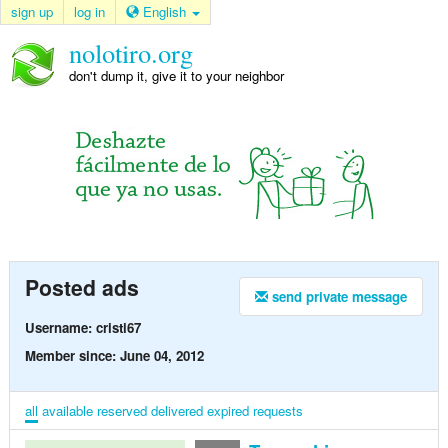
sign up
log in
English
nolotiro.org
don't dump it, give it to your neighbor
Posted ads
send private message
Username: cristi67
Member since: June 04, 2012
all
available
reserved
delivered
expired
requests