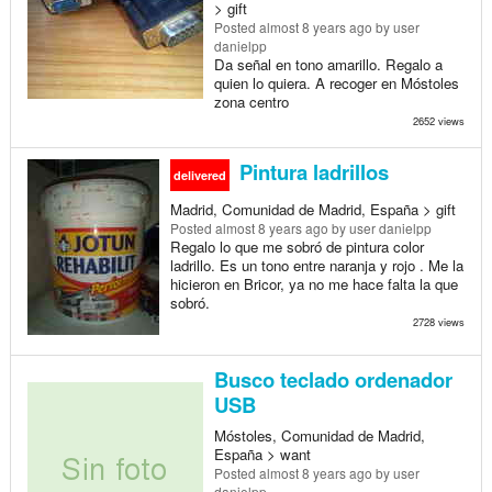
> gift
Posted
almost 8 years ago
by user
danielpp
Da señal en tono amarillo. Regalo a
quien lo quiera. A recoger en Móstoles
zona centro
2652 views
Pintura ladrillos
delivered
Madrid, Comunidad de Madrid, España > gift
Posted
almost 8 years ago
by user danielpp
Regalo lo que me sobró de pintura color
ladrillo. Es un tono entre naranja y rojo . Me la
hicieron en Bricor, ya no me hace falta la que
sobró.
2728 views
Busco teclado ordenador
USB
Móstoles, Comunidad de Madrid,
España > want
Posted
almost 8 years ago
by user
danielpp