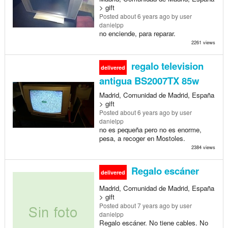
> gift
Posted
about 6 years ago
by user
danielpp
no enciende, para reparar.
2261 views
regalo television
delivered
antigua BS2007TX 85w
Madrid, Comunidad de Madrid, España
> gift
Posted
about 6 years ago
by user
danielpp
no es pequeña pero no es enorme,
pesa, a recoger en Mostoles.
2384 views
Regalo escáner
delivered
Madrid, Comunidad de Madrid, España
> gift
Posted
about 7 years ago
by user
danielpp
Regalo escáner. No tiene cables. No