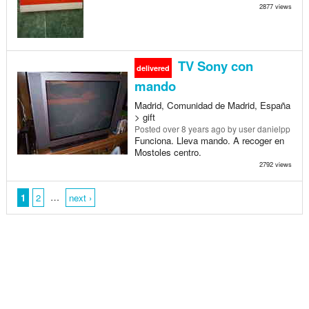
2877 views
TV Sony con
delivered
mando
Madrid, Comunidad de Madrid, España
> gift
Posted
over 8 years ago
by user danielpp
Funciona. Lleva mando. A recoger en
Mostoles centro.
2792 views
…
1
2
next ›