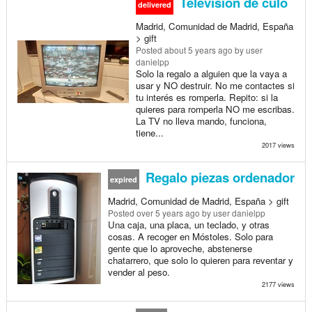
Televisión de culo
delivered
Madrid, Comunidad de Madrid, España
> gift
Posted
about 5 years ago
by user
danielpp
Solo la regalo a alguien que la vaya a
usar y NO destruir. No me contactes si
tu interés es romperla. Repito: si la
quieres para romperla NO me escribas.
La TV no lleva mando, funciona,
tiene...
2017 views
Regalo piezas ordenador
expired
Madrid, Comunidad de Madrid, España > gift
Posted
over 5 years ago
by user danielpp
Una caja, una placa, un teclado, y otras
cosas. A recoger en Móstoles. Solo para
gente que lo aproveche, abstenerse
chatarrero, que solo lo quieren para reventar y
vender al peso.
2177 views