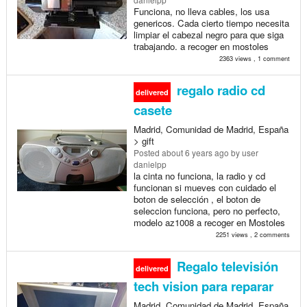
Funciona, no lleva cables, los usa
genericos. Cada cierto tiempo necesita
limpiar el cabezal negro para que siga
trabajando. a recoger en mostoles
2363 views , 1 comment
regalo radio cd
delivered
casete
Madrid, Comunidad de Madrid, España
> gift
Posted
about 6 years ago
by user
danielpp
la cinta no funciona, la radio y cd
funcionan si mueves con cuidado el
boton de selección , el boton de
seleccion funciona, pero no perfecto,
modelo az1008 a recoger en Mostoles
2251 views , 2 comments
Regalo televisión
delivered
tech vision para reparar
Madrid, Comunidad de Madrid, España