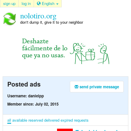
sign up
log in
English
nolotiro.org
don't dump it, give it to your neighbor
Posted ads
send private message
Username: danielpp
Member since: July 02, 2015
all
available
reserved
delivered
expired
requests