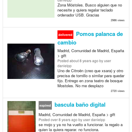
Zona Móstoles. Busco alguien que no
necesite y quiera regalar teclado
ordenador USB. Gracias
2986 views
Pomos palanca de
delivered
cambio
Madrid, Comunidad de Madrid, España
> gift
Posted
about 8 years ago
by user
danielpp
Uno de Citroën (creo que xsara) y otro
precisa de tornillo o similar para quedar
fijo. Entrego en zona teatro de bosque
Mostoles. No me desplazo
2720 views
bascula baño digital
expired
Madrid, Comunidad de Madrid, España > gift
Posted
over 8 years ago
by user danielpp
se mojo y ya no ha vuelto a funcionar. la regalo a
quien la quiera reparar. no funciona.