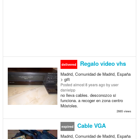
Regalo video vhs
delivered
Madrid, Comunidad de Madrid, España
> gift
Posted
almost 8 years ago
by user
danielpp
no lleva cables. desconozco si
funciona. a recoger en zona centro
Móstoles.
2665 views
Cable VGA
expired
Madrid, Comunidad de Madrid, España