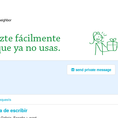
neighbor
send private message
equests
 de escribir
 Galicia, España > want