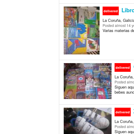
Libro
delivered
La Coruña, Galici
Posted
almost 14 y
Varias materias de
delivered
La Coruña, 
Posted
almo
Siguen aqu
bebes aunq
delivered
La Coruña, 
Posted
almo
Siguen aqu