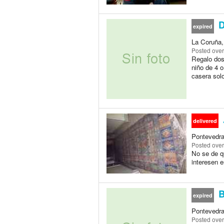
D
expired
La Coruña, 
Posted
over
Regalo dos 
niño de 4 o
casera solo
delivered
Pontevedra,
Posted
over
No se de q
interesen e
B
expired
Pontevedra,
Posted
over