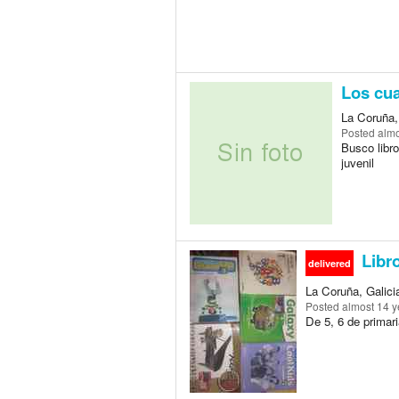
Los cua
La Coruña,
Posted
almo
Busco libr
juvenil
Libro
delivered
La Coruña, Galici
Posted
almost 14 y
De 5, 6 de primari