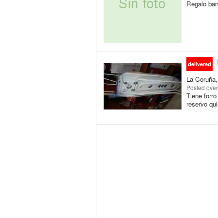
Regalo ban
delivered
La Coruña, 
Posted
over
Tiene for
reservo qui