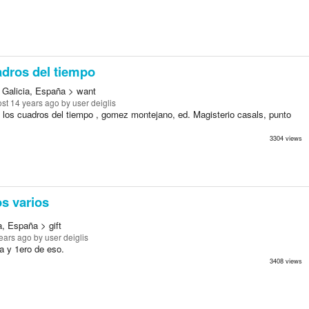
dros del tiempo
 Galicia, España > want
st 14 years ago
by user deiglis
o los cuadros del tiempo , gomez montejano, ed. Magisterio casals, punto
3304 views
s varios
a, España > gift
ears ago
by user deiglis
a y 1ero de eso.
3408 views