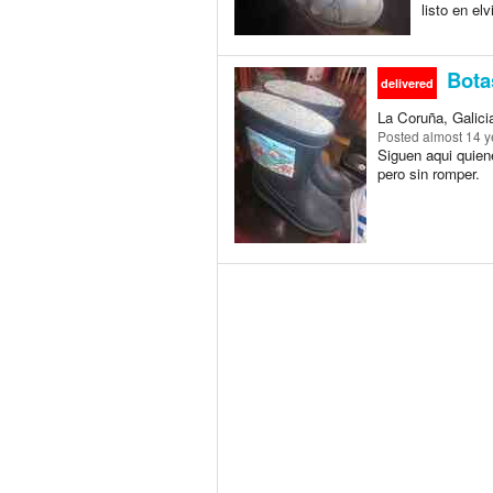
listo en el
Bota
delivered
La Coruña, Galici
Posted
almost 14 y
Siguen aqui quien
pero sin romper.