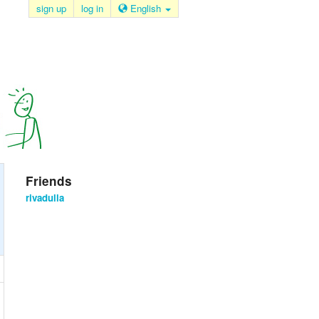
sign up
log in
English
Friends
rivadulla