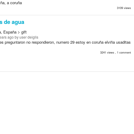
viña, a coruña
3109 views
s de agua
a, España > gift
ears ago
by user deiglis
es preguntaron no respondieron, numero 29 estoy en coruña elviña usaditas
3241 views , 1 comment