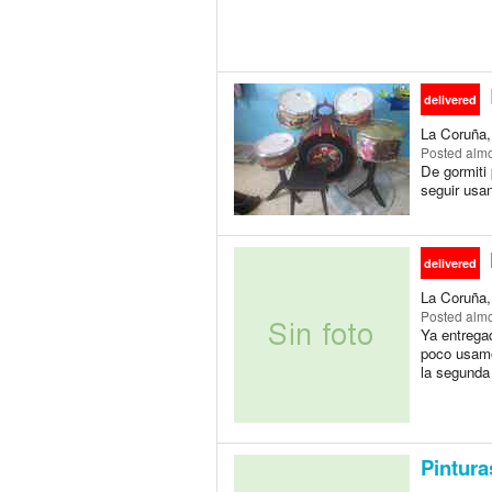
delivered
La Coruña, 
Posted
almo
De gormiti
seguir usan
delivered
La Coruña, 
Posted
almo
Ya entrega
poco usamo
la segunda
Pintura