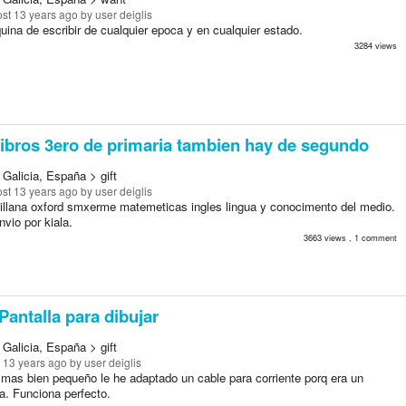
st 13 years ago
by user deiglis
ina de escribir de cualquier epoca y en cualquier estado.
3284 views
ibros 3ero de primaria tambien hay de segundo
Galicia, España > gift
st 13 years ago
by user deiglis
tillana oxford smxerme matemeticas ingles lingua y conocimento del medio.
vio por kiala.
3663 views , 1 comment
Pantalla para dibujar
Galicia, España > gift
 13 years ago
by user deiglis
 mas bien pequeño le he adaptado un cable para corriente porq era un
a. Funciona perfecto.