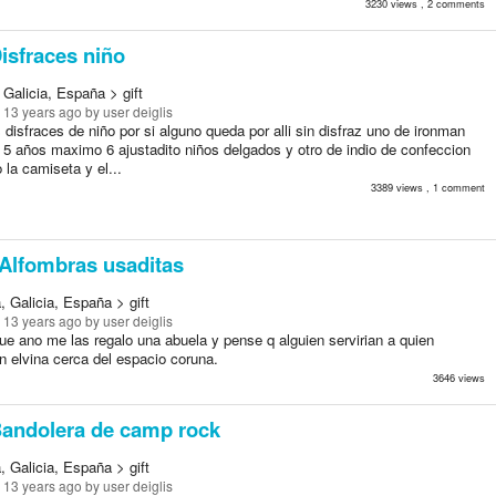
3230 views , 2 comments
isfraces niño
Galicia, España > gift
 13 years ago
by user deiglis
disfraces de niño por si alguno queda por alli sin disfraz uno de ironman
 5 años maximo 6 ajustadito niños delgados y otro de indio de confeccion
 la camiseta y el...
3389 views , 1 comment
Alfombras usaditas
 Galicia, España > gift
 13 years ago
by user deiglis
ue ano me las regalo una abuela y pense q alguien servirian a quien
n elvina cerca del espacio coruna.
3646 views
andolera de camp rock
 Galicia, España > gift
 13 years ago
by user deiglis