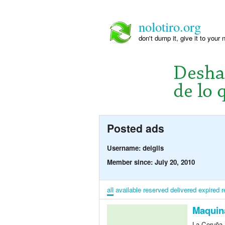
nolotiro.org
don't dump it, give it to your 
Posted ads
Username: deiglis
Member since: July 20, 2010
all
available
reserved
delivered
expired
r
Maquina
La Coruña,