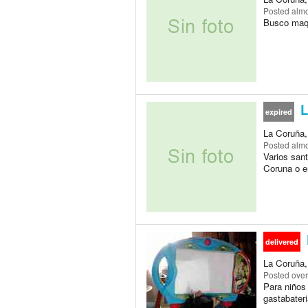
Posted
almo
Busco maqu
L
expired
La Coruña, 
Posted
almo
Varios san
Coruna o en
delivered
La Coruña, 
Posted
over
Para niños
gastabateri