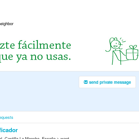
neighbor
send private message
equests
ficador
l, Castilla-La Mancha, España > want