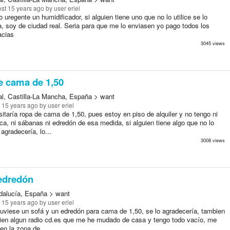
st 15 years ago
by user eriel
 uregente un humidificador, si alguien tiene uno que no lo utilice se lo
a, soy de ciudad real. Seria para que me lo enviasen yo pago todos los
acias
3045 views
e cama de 1,50
l, Castilla-La Mancha, España > want
 15 years ago
by user eriel
itaría ropa de cama de 1,50, pues estoy en piso de alquiler y no tengo ni
ca, ni sábanas ni edredón de esa medida, si alguien tiene algo que no lo
 agradecería, lo...
3008 views
edredón
ndalucía, España > want
 15 years ago
by user eriel
 tuviese un sofá y un edredón para cama de 1,50, se lo agradecería, tambien
ien algun radio cd.es que me he mudado de casa y tengo todo vacío, me
 en la zona de...