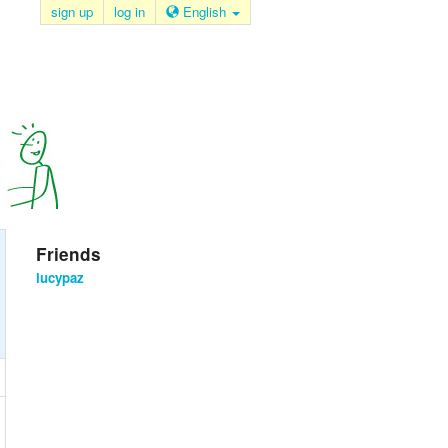
sign up
log in
English
Friends
lucypaz