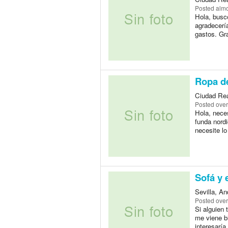
Posted
almo
Hola, busco
agradecerí
gastos. Gr
Ropa d
Ciudad Rea
Posted
over
Hola, neces
funda nordi
necesite lo
Sofá y 
Sevilla, A
Posted
over
Si alguien
me viene b
interesaría