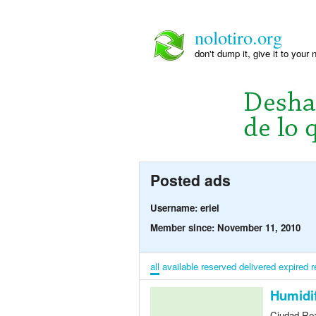
nolotiro.org
don't dump it, give it to your 
Posted ads
Username: eriel
Member since: November 11, 2010
all
available
reserved
delivered
expired
r
Humidi
Ciudad Rea