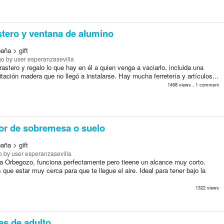
stero y ventana de alumino
aña > gift
go
by user esperanzasevilla
astero y regalo lo que hay en él a quien venga a vaciarlo, incluida una
tación madera que no llegó a instalarse. Hay mucha ferretería y artículos...
1468 views , 1 comment
or de sobremesa o suelo
aña > gift
o
by user esperanzasevilla
a Orbegozo, funciona perfectamente pero tieene un alcance muy corto.
s que estar muy cerca para que te llegue el aire. Ideal para tener bajo la
1322 views
s de adulto