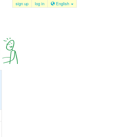
sign up
log in
English