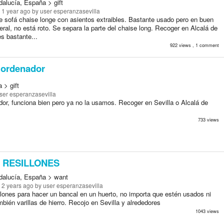
dalucía, España > gift
 1 year ago
by user esperanzasevilla
e sofá chaise longe con asientos extraibles. Bastante usado pero en buen
ral, no está roto. Se separa la parte del chaise long. Recoger en Alcalá de
s bastante...
922 views , 1 comment
 ordenador
 > gift
ser esperanzasevilla
dor, funciona bien pero ya no la usamos. Recoger en Sevilla o Alcalá de
733 views
 RESILLONES
ndalucía, España > want
 2 years ago
by user esperanzasevilla
llones para hacer un bancal en un huerto, no importa que estén usados ni
bién varillas de hierro. Recojo en Sevilla y alrededores
1043 views