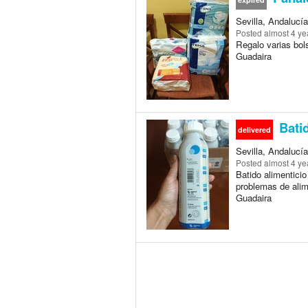
Sevilla, Andalucía
Posted
almost 4 ye
Regalo varias bols
Guadaira
Batid
delivered
Sevilla, Andalucía
Posted
almost 4 ye
Batido alimentici
problemas de alim
Guadaira