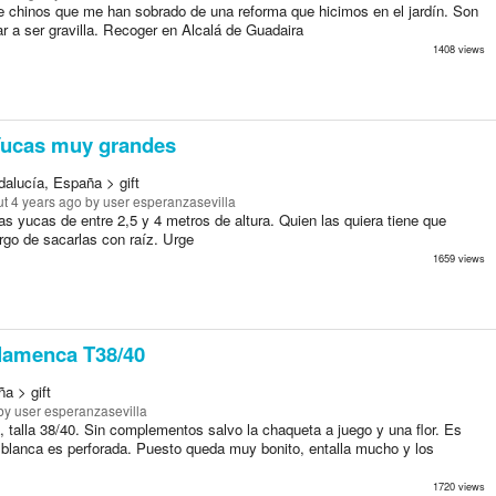
 chinos que me han sobrado de una reforma que hicimos en el jardín. Son
r a ser gravilla. Recoger en Alcalá de Guadaira
1408 views
ucas muy grandes
dalucía, España > gift
t 4 years ago
by user esperanzasevilla
s yucas de entre 2,5 y 4 metros de altura. Quien las quiera tiene que
rgo de sacarlas con raíz. Urge
1659 views
flamenca T38/40
a > gift
y user esperanzasevilla
, talla 38/40. Sin complementos salvo la chaqueta a juego y una flor. Es
a blanca es perforada. Puesto queda muy bonito, entalla mucho y los
1720 views