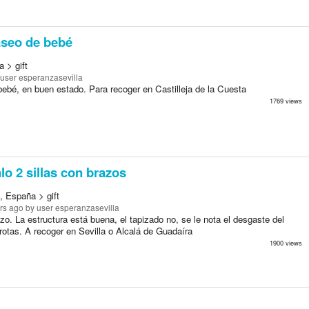
aseo de bebé
 > gift
user esperanzasevilla
bebé, en buen estado. Para recoger en Castilleja de la Cuesta
1769 views
o 2 sillas con brazos
, España > gift
rs ago
by user esperanzasevilla
zo. La estructura está buena, el tapizado no, se le nota el desgaste del
rotas. A recoger en Sevilla o Alcalá de Guadaíra
1900 views