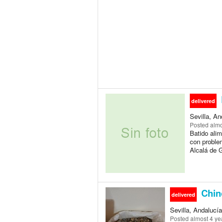
delivered
Sevilla, An
Posted
almo
Batido ali
con proble
Alcalá de 
Chin
delivered
Sevilla, Andalucía
Posted
almost 4 ye