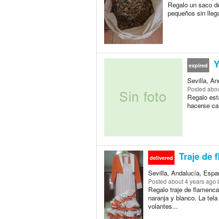
Regalo un saco de
pequeños sin llega
Y
expired
Sevilla, An
Posted
abou
Regalo esta
hacerse ca
Traje de 
delivered
Sevilla, Andalucía, Españ
Posted
about 4 years ago
b
Regalo traje de flamenca
naranja y blanco. La tel
volantes...