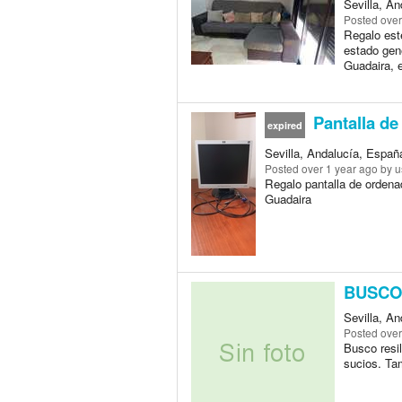
Sevilla, An
Posted
over
Regalo est
estado gene
Guadaira, e
Pantalla de
expired
Sevilla, Andalucía, España
Posted
over 1 year ago
by u
Regalo pantalla de ordena
Guadaira
BUSCO
Sevilla, A
Posted
over
Busco resi
sucios. Tam