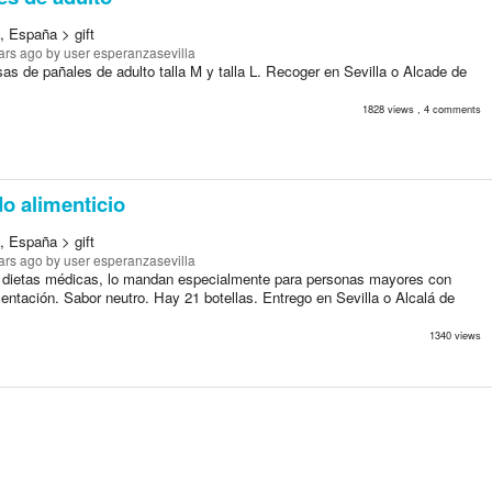
, España > gift
ars ago
by user esperanzasevilla
as de pañales de adulto talla M y talla L. Recoger en Sevilla o Alcade de
1828 views , 4 comments
o alimenticio
, España > gift
ars ago
by user esperanzasevilla
o dietas médicas, lo mandan especialmente para personas mayores con
entación. Sabor neutro. Hay 21 botellas. Entrego en Sevilla o Alcalá de
1340 views