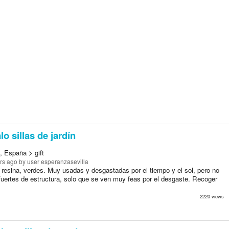
o sillas de jardín
, España > gift
rs ago
by user esperanzasevilla
e resina, verdes. Muy usadas y desgastadas por el tiempo y el sol, pero no
fuertes de estructura, solo que se ven muy feas por el desgaste. Recoger
2220 views