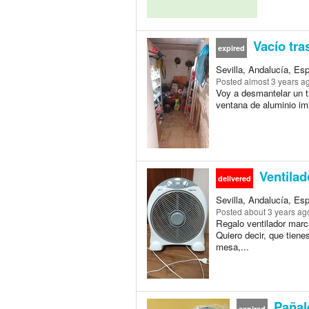
Vacío tra
expired
Sevilla, Andalucía, Esp
Posted
almost 3 years a
Voy a desmantelar un tr
ventana de aluminio imi
Ventilad
delivered
Sevilla, Andalucía, Esp
Posted
about 3 years ag
Regalo ventilador marc
Quiero decir, que tiene
mesa,...
Pañale
expired