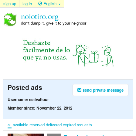
sign up
log in
English
nolotiro.org
don't dump it, give it to your neighbor
Posted ads
send private message
Username: estivaltour
Member since: November 22, 2012
all
available
reserved
delivered
expired
requests