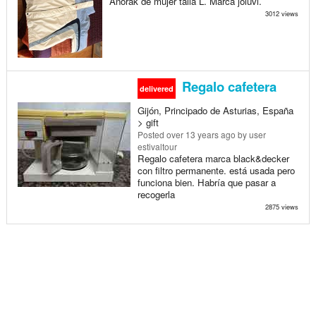
Anorak de mujer talla L. Marca joluvi.
3012 views
Regalo cafetera
delivered
Gijón, Principado de Asturias, España
> gift
Posted
over 13 years ago
by user
estivaltour
Regalo cafetera marca black&decker
con filtro permanente. está usada pero
funciona bien. Habría que pasar a
recogerla
2875 views