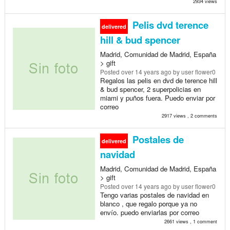
2934 views
Pelis dvd terence
delivered
hill & bud spencer
Madrid, Comunidad de Madrid, España
> gift
Posted
over 14 years ago
by user flower0
Regalos las pelis en dvd de terence hill
& bud spencer, 2 superpolicias en
miami y puños fuera. Puedo enviar por
correo
2917 views , 2 comments
Postales de
delivered
navidad
Madrid, Comunidad de Madrid, España
> gift
Posted
over 14 years ago
by user flower0
Tengo varias postales de navidad en
blanco , que regalo porque ya no
envío. puedo enviarlas por correo
2661 views , 1 comment