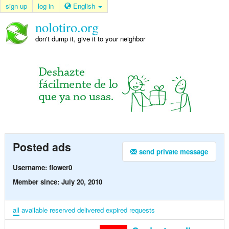
sign up
log in
English
nolotiro.org
don't dump it, give it to your neighbor
Posted ads
send private message
Username: flower0
Member since: July 20, 2010
all
available
reserved
delivered
expired
requests