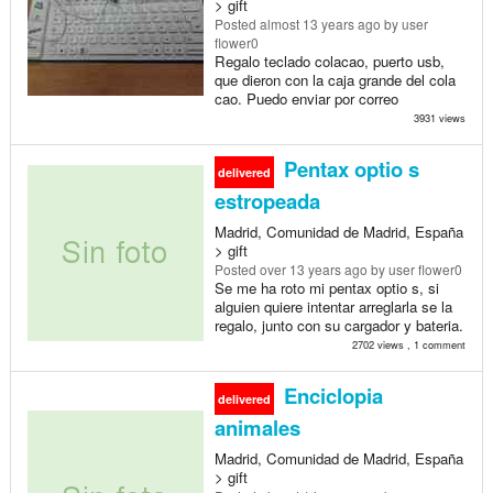
> gift
Posted
almost 13 years ago
by user
flower0
Regalo teclado colacao, puerto usb,
que dieron con la caja grande del cola
cao. Puedo enviar por correo
3931 views
Pentax optio s
delivered
estropeada
Madrid, Comunidad de Madrid, España
> gift
Posted
over 13 years ago
by user flower0
Se me ha roto mi pentax optio s, si
alguien quiere intentar arreglarla se la
regalo, junto con su cargador y bateria.
2702 views , 1 comment
Enciclopia
delivered
animales
Madrid, Comunidad de Madrid, España
> gift