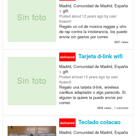
Madrid, Comunidad de Madrid, España
> gift
Posted
about 12 years ago
by user
flower0
Regalo un cd de música reggae y otro
de rap contra la intolerancia, los puedo
enviar sin gastos por correo
2637 views
Tarjeta d-link wifi
delivered
Madrid, Comunidad de Madrid, España
> gift
Posted
almost 13 years ago
by user
flower0
Regalo una tarjeta d-link, wireless
cardbus adaptador o algo parecido. Si
alguien la quiere la puedo enviar por
correo
2844 views , 1 comment
Teclado colacao
delivered
Madrid, Comunidad de Madrid, España