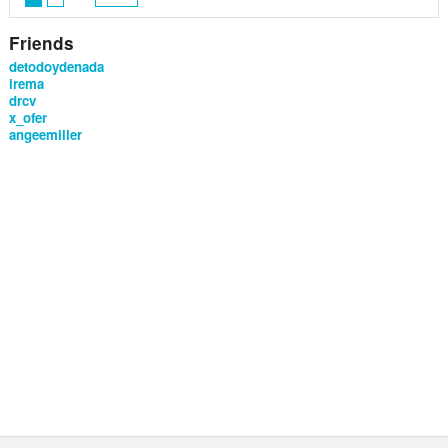
Friends
detodoydenada
irema
drcv
x_ofer
angeemiller