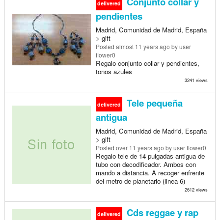
Conjunto collar y
delivered
pendientes
Madrid, Comunidad de Madrid, España
> gift
Posted
almost 11 years ago
by user
flower0
Regalo conjunto collar y pendientes,
tonos azules
3241 views
Tele pequeña
delivered
antigua
Madrid, Comunidad de Madrid, España
> gift
Posted
over 11 years ago
by user flower0
Regalo tele de 14 pulgadas antigua de
tubo con decodificador. Ambos con
mando a distancia. A recoger enfrente
del metro de planetario (linea 6)
2612 views
Cds reggae y rap
delivered