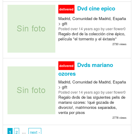
Dvd cine epico
delivered
Madrid, Comunidad de Madrid, España
> gift
Posted
over 14 years ago
by user flower0
Regalo dvd de la colección cine épico,
película "el tormento y el éxtasis"
2730 views
Dvds mariano
delivered
ozores
Madrid, Comunidad de Madrid, España
> gift
Posted
over 14 years ago
by user flower0
Regalo dvds de las siguientes pelis de
mariano ozores: !qué gozada de
divorcio!, matrimonios separados,
venta por pisos
2778 views
…
1
2
next ›