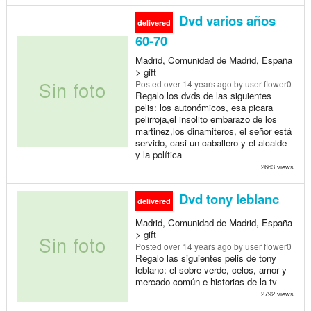
Dvd varios años
delivered
60-70
Madrid, Comunidad de Madrid, España
> gift
Posted
over 14 years ago
by user flower0
Regalo los dvds de las siguientes
pelis: los autonómicos, esa picara
pelirroja,el insolito embarazo de los
martinez,los dinamiteros, el señor está
servido, casi un caballero y el alcalde
y la política
2663 views
Dvd tony leblanc
delivered
Madrid, Comunidad de Madrid, España
> gift
Posted
over 14 years ago
by user flower0
Regalo las siguientes pelis de tony
leblanc: el sobre verde, celos, amor y
mercado común e historias de la tv
2792 views